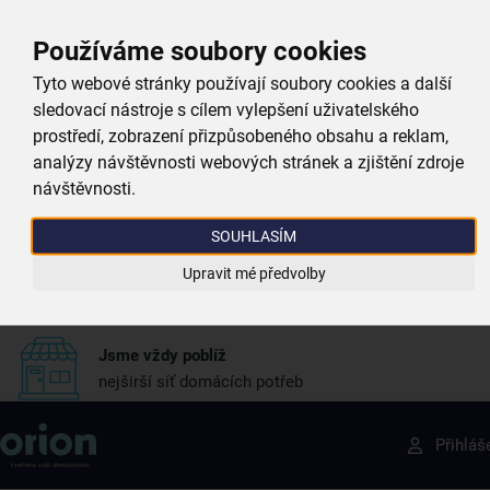
Proč si vybrat právě nás
Používáme soubory cookies
Tyto webové stránky používají soubory cookies a další
Doprava zdarma
sledovací nástroje s cílem vylepšení uživatelského
při nákupu nad 999 Kč
prostředí, zobrazení přizpůsobeného obsahu a reklam,
analýzy návštěvnosti webových stránek a zjištění zdroje
návštěvnosti.
Zboží doručujeme rychle
máme téměr vše skladem
SOUHLASÍM
Vždy si u nás vyberete
Upravit mé předvolby
4 000 kvalitních produktů
Jsme vždy poblíž
nejširší síť domácích potřeb
Získejte rady, recepty a tipy na slevy dřív než
Přihláš
ostatní