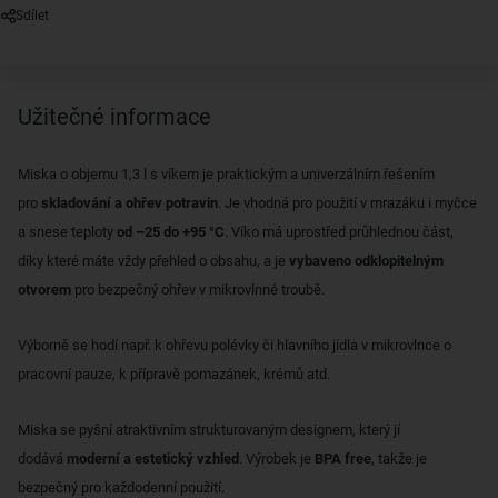
Sdílet
Užitečné informace
Miska o objemu 1,3 l s víkem je praktickým a univerzálním řešením
pro
skladování a ohřev potravin
. Je vhodná pro použití v mrazáku i myčce
a snese teploty
od –25 do +95 °C
. Víko má uprostřed průhlednou část,
díky které máte vždy přehled o obsahu, a je
vybaveno odklopitelným
otvorem
pro bezpečný ohřev v mikrovlnné troubě.
Výborně se hodí např. k ohřevu polévky či hlavního jídla v mikrovlnce o
pracovní pauze, k přípravě pomazánek, krémů atd.
Miska se pyšní atraktivním strukturovaným designem, který jí
dodává
moderní a estetický vzhled
. Výrobek je
BPA free
, takže je
bezpečný pro každodenní použití.