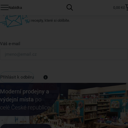
Přihlaste se k odběru našeho newsletteru.
Nabídka
0,00 Kč
U nás vždy najdete zajímavé akce, slevy, novinky v sortimentu
i recepty, které si oblíbíte.
Váš e-mail
Přihlásit k odběru
Moderní prodejny a
výdejní místa
po
celé České republice