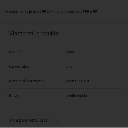
Materiál misky je plast PP a víko je z kombinace TPE a PP.
Vlastnosti produktu
Materiál:
plast
Uzávěr/víko:
ano
Materiál víka/uzávěru:
plast PP + TPE
Barvy:
světle hnědá
Více parametrů
(13)