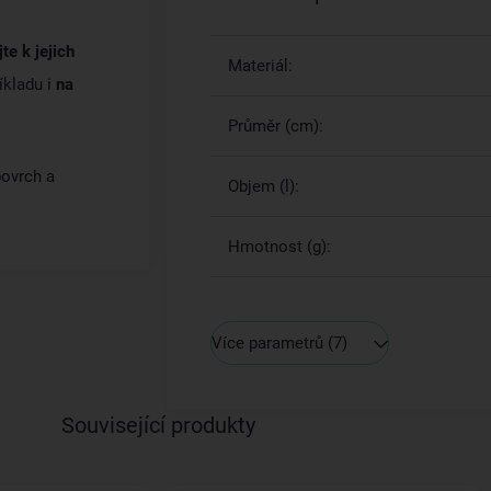
te k jejich
Materiál:
íkladu i
na
Průměr (cm):
povrch a
Objem (l):
Hmotnost (g):
Více parametrů
(7)
Související produkty