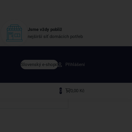
Jsme vždy poblíž
nejširší síť domácích potřeb
vy dřív než ostatní
Slovenský e-shop
Přihlášení
y v sortimentu i recepty, které si oblíbíte.
0
0,00 Kč