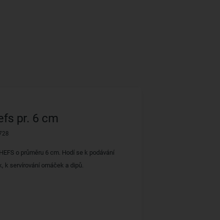
fs pr. 6 cm
728
HEFS o průměru 6 cm. Hodí se k podávání
, k servírování omáček a dipů.