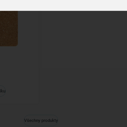
íku
Všechny produkty