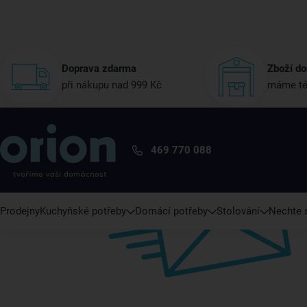
Doprava zdarma
Zboží do
při nákupu nad 999 Kč
máme té
469 770 088
Prodejny
Kuchyňské potřeby
Domácí potřeby
Stolování
Nechte s