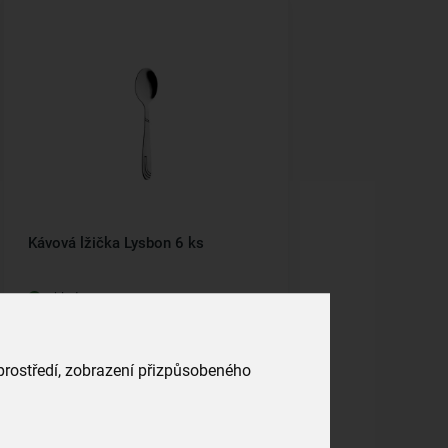
Kávová lžička Lysbon 6 ks
skladem
139,00 Kč
Vložit do košíku
 prostředí, zobrazení přizpůsobeného