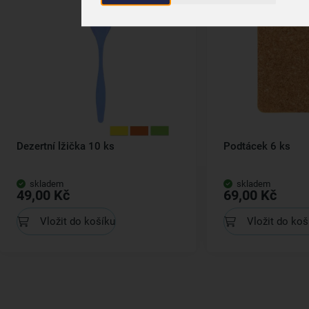
Dezertní lžička 10 ks
Podtácek 6 ks
skladem
skladem
49,00 Kč
69,00 Kč
Vložit do košíku
Vložit do koš