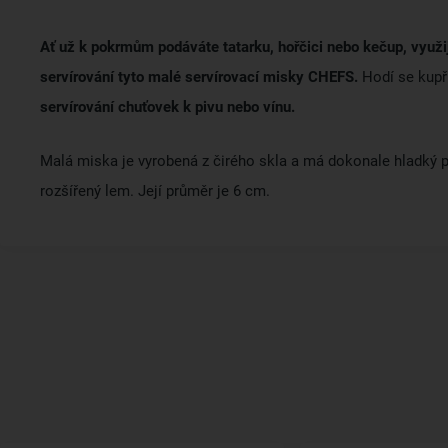
Ať už k pokrmům podáváte tatarku, hořčici nebo kečup, využij
servírování tyto malé servírovací misky CHEFS.
Hodí se kupř
servírování chuťovek k pivu nebo vínu.
Malá miska je vyrobená z čirého skla a má dokonale hladký 
rozšířený lem. Její průměr je 6 cm.