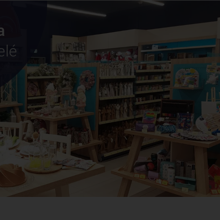
a
elé