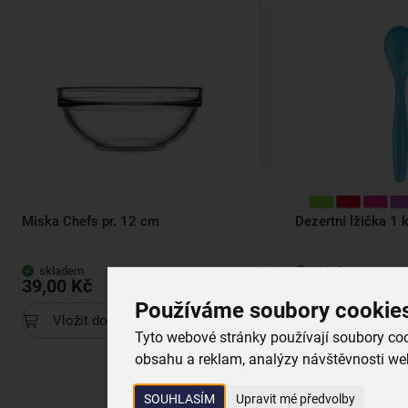
Miska Chefs pr. 12 cm
Dezertní lžička 1 
skladem
skladem
39,00 Kč
9,00 Kč
Používáme soubory cookie
Vložit do košíku
Vložit do koš
Tyto webové stránky používají soubory cook
obsahu a reklam, analýzy návštěvnosti web
SOUHLASÍM
Upravit mé předvolby