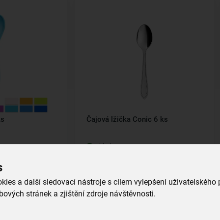
ks
Čajová lžička Conic 6 ks
skladem
139,00 Kč
s
íku
Vložit do košíku
ies a další sledovací nástroje s cílem vylepšení uživatelského
ových stránek a zjištění zdroje návštěvnosti.