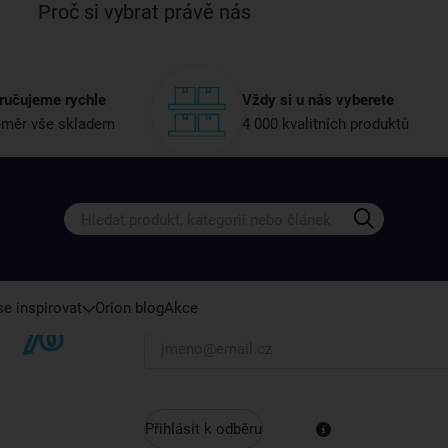
Proč si vybrat právě nás
ručujeme rychle
Vždy si u nás vyberete
měr vše skladem
4 000 kvalitních produktů
Získejte rady, recepty a tipy na sle
Přihlaste se k odběru našeho newsletteru.
U nás vždy najdete zajímavé akce, slevy, novink
e inspirovat
Orion blog
Akce
Váš e-mail
Přihlásit k odběru