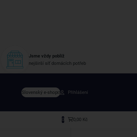
Jsme vždy poblíž
nejširší síť domácích potřeb
vy dřív než ostatní
Slovenský e-shop
Přihlášení
y v sortimentu i recepty, které si oblíbíte.
0
0,00 Kč