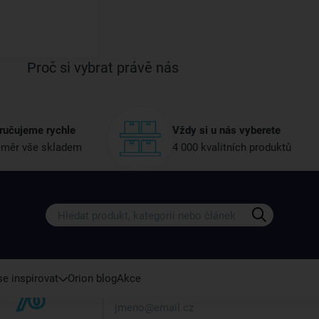
Proč si vybrat právě nás
ručujeme rychle
Vždy si u nás vyberete
měr vše skladem
4 000 kvalitních produktů
Získejte rady, recepty a tipy na sle
Přihlaste se k odběru našeho newsletteru.
U nás vždy najdete zajímavé akce, slevy, novink
e inspirovat
Orion blog
Akce
Váš e-mail