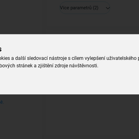
Více parametrů
(2)
s
ies a další sledovací nástroje s cílem vylepšení uživatelského
ových stránek a zjištění zdroje návštěvnosti.
onkrétní
ně.