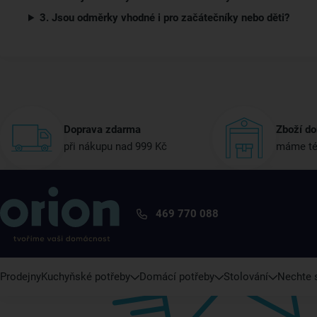
3. Jsou odměrky vhodné i pro začátečníky nebo děti?
Doprava zdarma
Zboží do
při nákupu nad 999 Kč
máme té
469 770 088
Prodejny
Kuchyňské potřeby
Domácí potřeby
Stolování
Nechte s