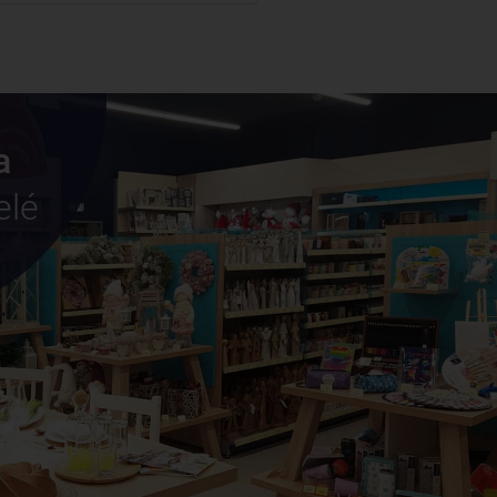
a
elé