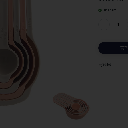
skladem
P
Sdílet