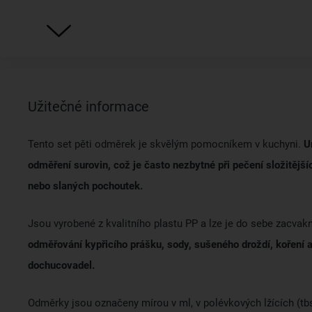
Užitečné informace
Tento set pěti odměrek je skvělým pomocníkem v kuchyni.
U
odměření surovin, což je často nezbytné při pečení složitější
nebo slaných pochoutek.
Jsou vyrobené z kvalitního plastu PP a lze je do sebe zacvak
odměřování kypřicího prášku, sody, sušeného droždí, koření 
dochucovadel.
Odměrky jsou označeny mírou v ml, v polévkových lžících (tb