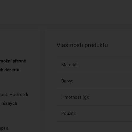
Vlastnosti produktu
možní přesné
Materiál:
ch dezertů
Barvy:
nout. Hodí se
k
Hmotnost (g):
a různých
Použití:
sp) a