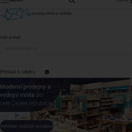
Nabídka
0,00 Kč
U nás vždy najdete zajímavé akce, slevy, novinky v sortimentu
i recepty, které si oblíbíte.
Váš e-mail
Přihlásit k odběru
Moderní prodejny a
výdejní místa
po
celé České republice
Vyhledat nejbližší prodejnu