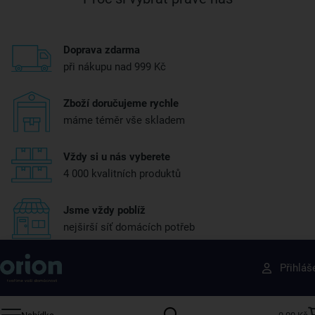
Doprava zdarma
při nákupu nad 999 Kč
Zboží doručujeme rychle
máme téměr vše skladem
Vždy si u nás vyberete
4 000 kvalitních produktů
Jsme vždy poblíž
nejširší síť domácích potřeb
Získejte rady, recepty a tipy na slevy dřív než
Přihláš
ostatní
Přihlaste se k odběru našeho newsletteru.