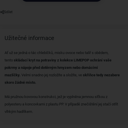
Sdílet
Užitečné informace
Ať už se jedná o tác chlebíčků, misku ovoce nebo talíř s obědem,
tento
skládací kryt na potraviny z kolekce LIMEPOP ochrání vaše
pokrmy a nápoje před dotěrným hmyzem nebo domácími
mazlíčky.
Velmi snadno jej rozložíte a složíte, ve
skříňce tedy nezabere
skoro žádné místo.
Má pružnou kovovou konstrukci, jež je vyplněna jemnou síťkou z
polyesteru a koncovkami z plastu PP. V případě znečištění jej stačí otřít
vlhkým hadříkem.