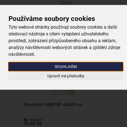
Používáme soubory cookies
Tyto webové stránky používají soubory cookies a další
Kryt na potraviny LIMEPOP 33x33 cm
sledovací nástroje s cílem vylepšení uživatelského
prostředí, zobrazení přizpůsobeného obsahu a reklam,
skladem
89,00 Kč
analýzy návštěvnosti webových stránek a zjištění zdroje
návštěvnosti.
Vložit do košíku
SOUHLASÍM
Kolekce
Upravit mé předvolby
Prostírání LIMEPOP 43x28 cm
skladem
39,00 Kč