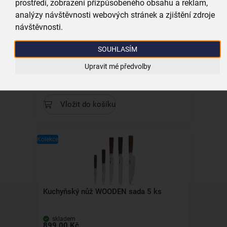
prostředí, zobrazení přizpůsobeného obsahu a reklam,
analýzy návštěvnosti webových stránek a zjištění zdroje
návštěvnosti.
SOUHLASÍM
Kuchyňský nůž Cermaster s keram. čepelí
10,5 cm
Upravit mé předvolby
skladem
189,00 Kč
Vložit do košíku
Kolekce
Kuchyňský nůž WOODEN sada 5 ks
skladem
899,00 Kč