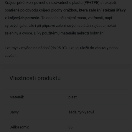
Krájecí prkénko z pevného nezávadného plastu (PP+TPE) s rukojetí,
opatřené
po obvodu krájecí plochy drážkou, která zabrání stékání šťávy
z krájených potravin.
To oceníte při krájení masa, vnitřností, např.
syrových jater, ale i při přípravě zeleninových salátů z rajčat a měkčí
zeleniny a ovoce. Díky použitému materiálu nehrozí bobtnání.
Lze mýt v myčce na nádobí (do 95 °C). Lze jej uložit do zásuvky nebo
zavěsit.
Vlastnosti produktu
Materiál:
plast
Barvy:
šedá, tyrkysová
Délka (cm):
36