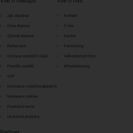
Vše o nákupu
Vše o nás
Jak objednat
Kontakt
Cena dopravy
O nás
Způsob dopravy
Kariéra
Reklamace
Franchising
Ochrana osobních údajů
Velkoobchod Orion
Pravidla soutěží
Whistleblowing
VOP
Informace o elektroodpadech
Nastavení cookies
Pozáruční servis
Ukončené produkty
Partner