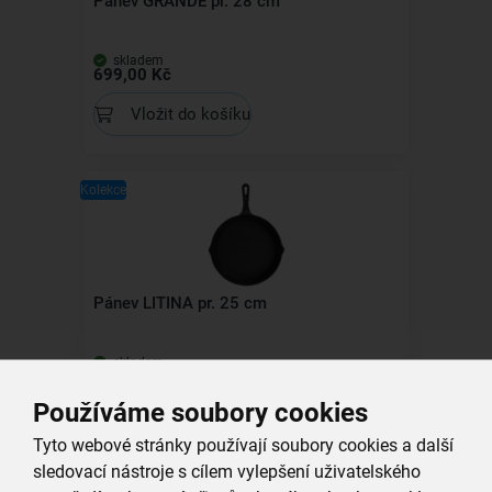
Pánev GRANDE pr. 28 cm
skladem
699,00 Kč
Vložit do košíku
Kolekce
Pánev LITINA pr. 25 cm
skladem
569,00 Kč
Používáme soubory cookies
Vložit do košíku
Tyto webové stránky používají soubory cookies a další
sledovací nástroje s cílem vylepšení uživatelského