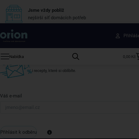
Jsme vždy poblíž
nejširší síť domácích potřeb
Získejte rady, recepty a tipy na slevy dřív než
Přihláš
ostatní
Přihlaste se k odběru našeho newsletteru.
Nabídka
0,00 Kč
U nás vždy najdete zajímavé akce, slevy, novinky v sortimentu
i recepty, které si oblíbíte.
Váš e-mail
Přihlásit k odběru