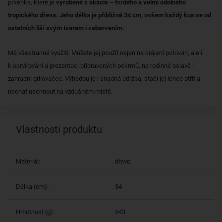
prkénka, které je
vyrobené z akácie – tvrdého a velmi odolného
tropického dřeva. Jeho délka je přibližně 34 cm, ovšem každý kus se od
ostatních liší svým tvarem i zabarvením.
Má všestranné využití. Můžete jej použít nejen na krájení potravin, ale i
k servírování a prezentaci připravených pokrmů, na rodinné oslavě i
zahradní grilovačce. Výhodou je i snadná údržba, stačí jej lehce otřít a
nechat uschnout na vzdušném místě.
Vlastnosti produktu
Materiál:
dřevo
Délka (cm):
34
Hmotnost (g):
543