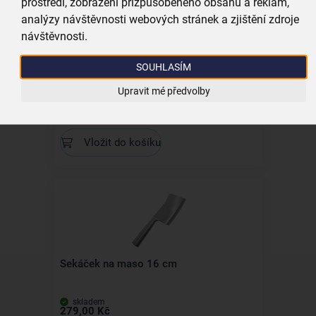
prostředí, zobrazení přizpůsobeného obsahu a reklam,
analýzy návštěvnosti webových stránek a zjištění zdroje
návštěvnosti.
SOUHLASÍM
Kolíbka na bylinky
Upravit mé předvolby
skladem
199,00 Kč
Vložit do košíku
Sekáček na maso 16 cm
skladem
279,00 Kč