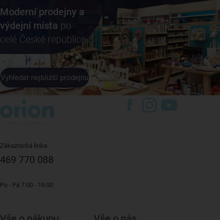
Moderní prodejny a
výdejní místa
po
celé České republice
Vyhledat nejbližší prodejnu
Zákaznická linka:
469 770 088
Po - Pá 7:00 - 16:00
Vše o nákupu
Vše o nás