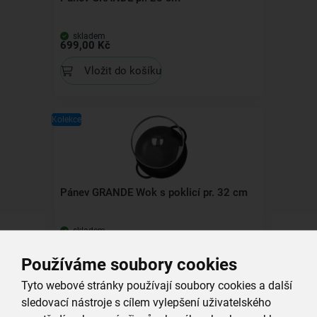
skladem
699,00 Kč
Vložit do košíku
Kolekce
Pánev GRANDE Wok s poklicí pr. 32 cm
skladem
1 149,00 Kč
Používáme soubory cookies
Vložit do košíku
Tyto webové stránky používají soubory cookies a další
sledovací nástroje s cílem vylepšení uživatelského