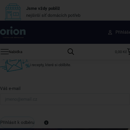
Jsme vždy poblíž
nejširší síť domácích potřeb
Získejte rady, recepty a tipy na slevy dřív než
Přihláš
ostatní
Přihlaste se k odběru našeho newsletteru.
Nabídka
0,00 Kč
U nás vždy najdete zajímavé akce, slevy, novinky v sortimentu
i recepty, které si oblíbíte.
Váš e-mail
Přihlásit k odběru