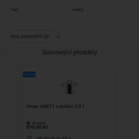
Tvar:
oválný
Více parametrů
(3)
Související produkty
Kolekce
Hrnec ANETT s poklicí 3,5 l
skladem
899,00 Kč
Vložit do košíku