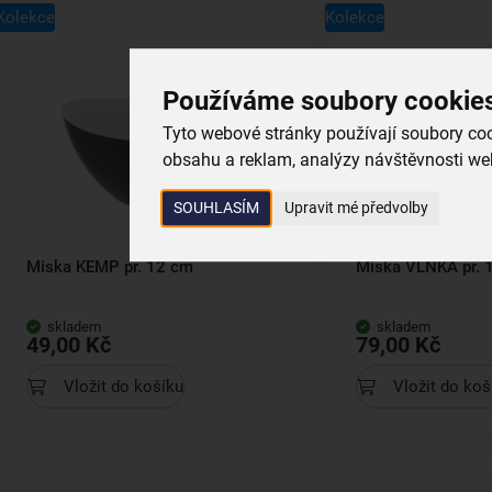
Kolekce
Kolekce
Používáme soubory cookie
Tyto webové stránky používají soubory cook
obsahu a reklam, analýzy návštěvnosti web
SOUHLASÍM
Upravit mé předvolby
Miska KEMP pr. 12 cm
Miska VLNKA pr. 
skladem
skladem
49,00 Kč
79,00 Kč
Vložit do košíku
Vložit do koš