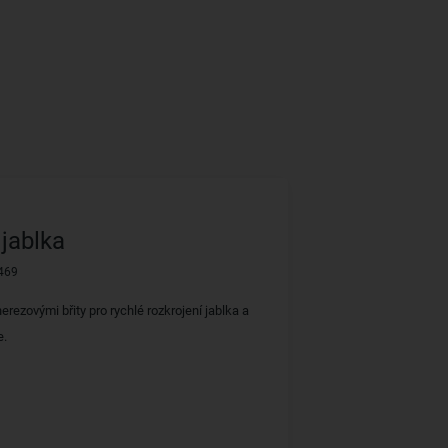
 jablka
469
erezovými břity pro rychlé rozkrojení jablka a
e.