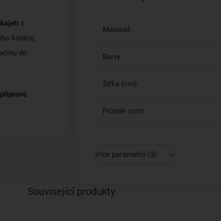
ukojeti
z
Materiál:
ho koláče,
vačinu do
Barvy:
Šířka (cm):
 přípravě
Průměr (cm):
Více parametrů
(3)
Související produkty