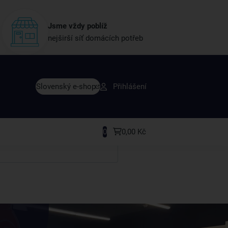
Jsme vždy poblíž
nejširší síť domácích potřeb
vy dřív než ostatní
Slovenský e-shop
Přihlášení
y v sortimentu i recepty, které si oblíbíte.
0
0,00 Kč