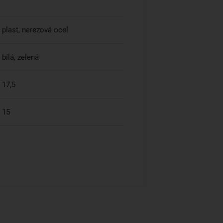
plast, nerezová ocel
bílá, zelená
17,5
15