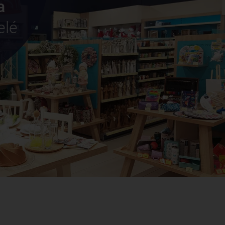
a
elé