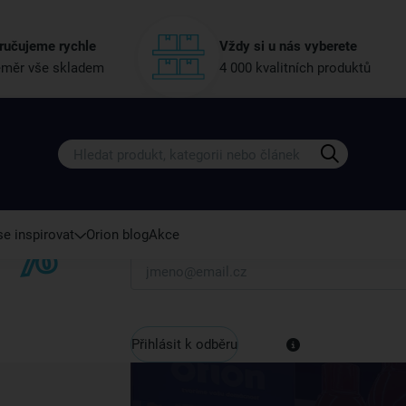
ručujeme rychle
Vždy si u nás vyberete
měr vše skladem
4 000 kvalitních produktů
Získejte rady, recepty a tipy na sle
Přihlaste se k odběru našeho newsletteru.
U nás vždy najdete zajímavé akce, slevy, novink
e inspirovat
Orion blog
Akce
Váš e-mail
Přihlásit k odběru