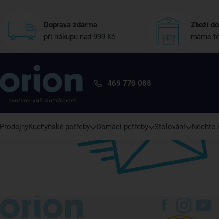
Doprava zdarma
Zboží do
při nákupu nad 999 Kč
máme té
469 770 088
Prodejny
Kuchyňské potřeby
Domácí potřeby
Stolování
Nechte s