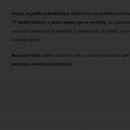
Kráječ na jablka jednoduchým zatlačením na protiskluzové r
PP
oddělí jádřinec a jablko naporcuje na osminky.
Do jablečné
ovocných tvarohových knedlíků, k zakousnutí na výletě, na s
krabičky apod.
Nerezové břity
oddělí jednotlivé dílky, což se může hodit
i při
pečených amerických brambor.