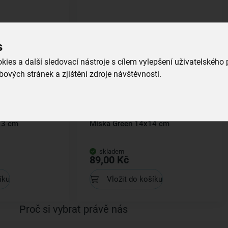
s
ies a další sledovací nástroje s cílem vylepšení uživatelského
ových stránek a zjištění zdroje návštěvnosti.
13 cm
Miska Green 14x14 cm
skladem
89,00 Kč
íku
Vložit do košíku
Proč si vybrat právě nás