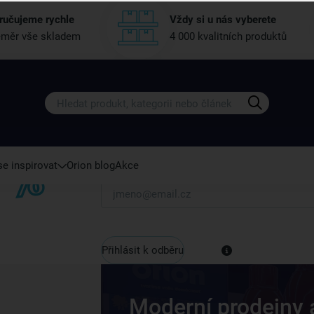
ručujeme rychle
Vždy si u nás vyberete
měr vše skladem
4 000 kvalitních produktů
Získejte rady, recepty a tipy na sle
Přihlaste se k odběru našeho newsletteru.
U nás vždy najdete zajímavé akce, slevy, novink
e inspirovat
Orion blog
Akce
Váš e-mail
Přihlásit k odběru
Moderní prodejny 