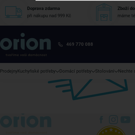
Doprava zdarma
Zboží do
při nákupu nad 999 Kč
máme té
469 770 088
Prodejny
Kuchyňské potřeby
Domácí potřeby
Stolování
Nechte s