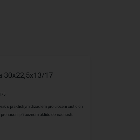
a 30x22,5x13/17
175
šík s praktickým držadlem pro uložení čisticích
h přenášení při běžném úklidu domácnosti.