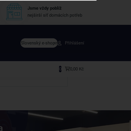
Jsme vždy poblíž
nejširší síť domácích potřeb
vy dřív než ostatní
Slovenský e-shop
Přihlášení
y v sortimentu i recepty, které si oblíbíte.
0
0,00 Kč
a