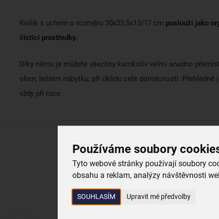
Košík s uchem o rozměru 30x22,5x13/17 cm
poslouží jako or
čisticí prostředky.
Díky němu je můžete všechny kamkoliv velmi snadno přemístit
oken, leštění nábytku, při úklidu celé domácnosti. Přehledně 
vždy při ruce.
Používáme soubory cookie
Tyto webové stránky používají soubory cook
obsahu a reklam, analýzy návštěvnosti web
SOUHLASÍM
Upravit mé předvolby