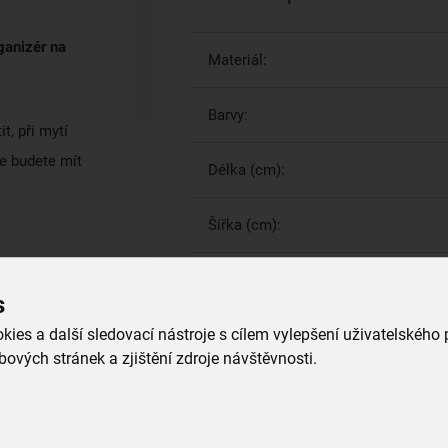
ganizér na
Materiál:
Barvy:
, při mytí
je budete mít
Délka (cm):
Šířka (cm):
s
Více parametrů
(5)
ies a další sledovací nástroje s cílem vylepšení uživatelského
ových stránek a zjištění zdroje návštěvnosti.
Proč si vybrat právě nás