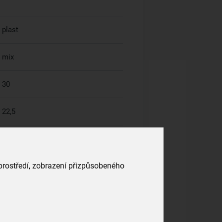
plast
mix
30
22,5
 prostředí, zobrazení přizpůsobeného