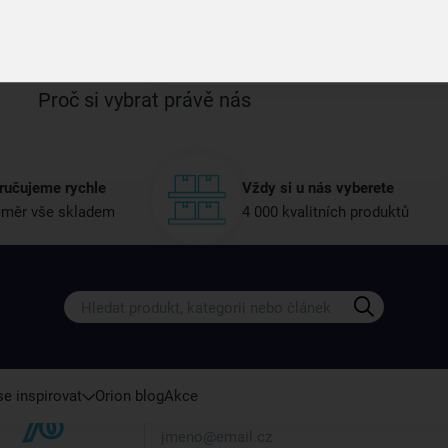
Více parametrů
(4)
Proč si vybrat právě nás
ručujeme rychle
Vždy si u nás vyberete
měr vše skladem
4 000 kvalitních produktů
Získejte rady, recepty a tipy na sle
Přihlaste se k odběru našeho newsletteru.
U nás vždy najdete zajímavé akce, slevy, novink
e inspirovat
Orion blog
Akce
Váš e-mail