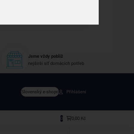
Jsme vždy poblíž
nejširší síť domácích potřeb
vy dřív než ostatní
Slovenský e-shop
Přihlášení
y v sortimentu i recepty, které si oblíbíte.
0
0,00 Kč