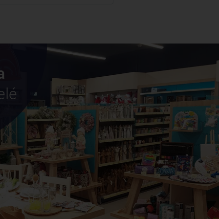
a
elé