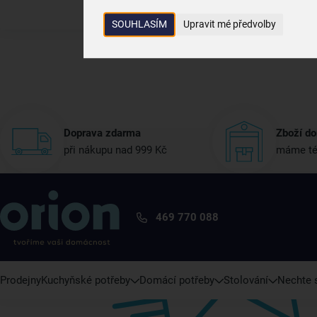
SOUHLASÍM
Upravit mé předvolby
Doprava zdarma
Zboží do
při nákupu nad 999 Kč
máme té
469 770 088
Prodejny
Kuchyňské potřeby
Domácí potřeby
Stolování
Nechte s