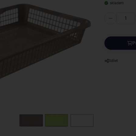
skladem
P
Sdílet