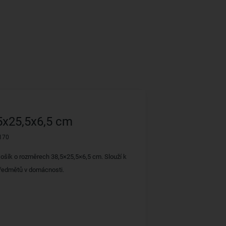
5x25,5x6,5 cm
170
košík o rozměrech 38,5×25,5×6,5 cm. Slouží k
ředmětů v domácnosti.