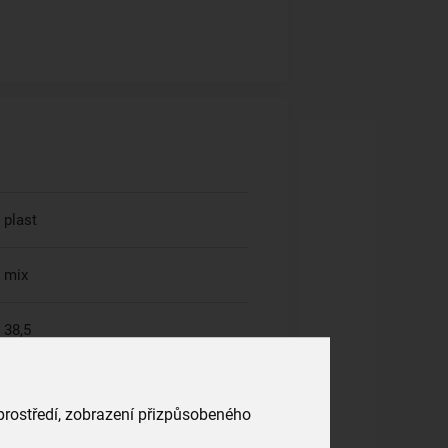
plast
mix
38,5
25,5
 prostředí, zobrazení přizpůsobeného