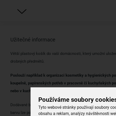
Užitečné informace
Větší plastový košík do vaší domácnosti, který umožní ulože
drobných předmětů.
Poslouží například k organizaci kosmetiky a hygienických po
koupelně, papírenských potřeb v pracovně či kuchyňských po
nebo v kuchyni. Hodí se i k roztřídění spodního prádla v šatně
Používáme soubory cookie
Dodávané barvy závisí na aktuálních skladových zásobách. 
Tyto webové stránky používají soubory cook
barvu lze pohodlně vybrat i
na nejbližší prodejně.
obsahu a reklam, analýzy návštěvnosti web