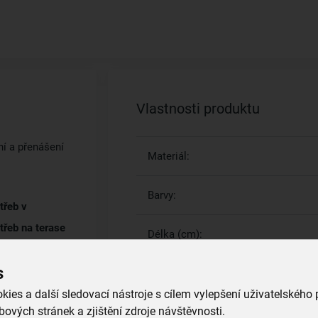
Vlastnosti produktu
ní a přenášení
Materiál:
Barvy:
třeb v
třeb na terase
Délka (cm):
.
s
Šířka (cm):
Požadovanou
ies a další sledovací nástroje s cílem vylepšení uživatelského
ových stránek a zjištění zdroje návštěvnosti.