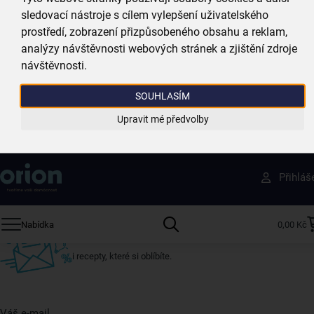
Zboží doručujeme rychle
sledovací nástroje s cílem vylepšení uživatelského
máme téměr vše skladem
prostředí, zobrazení přizpůsobeného obsahu a reklam,
analýzy návštěvnosti webových stránek a zjištění zdroje
návštěvnosti.
Vždy si u nás vyberete
4 000 kvalitních produktů
SOUHLASÍM
Upravit mé předvolby
Jsme vždy poblíž
nejširší síť domácích potřeb
Získejte rady, recepty a tipy na slevy dřív než
Přihláš
ostatní
Přihlaste se k odběru našeho newsletteru.
Nabídka
0,00 Kč
U nás vždy najdete zajímavé akce, slevy, novinky v sortimentu
i recepty, které si oblíbíte.
Váš e-mail