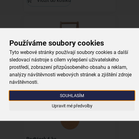
Vložit do košíku
Používáme soubory cookies
Tyto webové stránky používají soubory cookies a další
Stojan na kořenky a dochucovadla
sledovací nástroje s cílem vylepšení uživatelského
prostředí, zobrazení přizpůsobeného obsahu a reklam,
skladem
analýzy návštěvnosti webových stránek a zjištění zdroje
299,00 Kč
návštěvnosti.
Vložit do košíku
SOUHLASÍM
Upravit mé předvolby