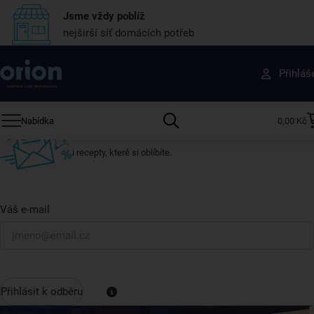
Jsme vždy poblíž
nejširší síť domácích potřeb
Získejte rady, recepty a tipy na slevy dřív než
Přihláš
ostatní
Přihlaste se k odběru našeho newsletteru.
Nabídka
0,00 Kč
U nás vždy najdete zajímavé akce, slevy, novinky v sortimentu
i recepty, které si oblíbíte.
Váš e-mail
Přihlásit k odběru