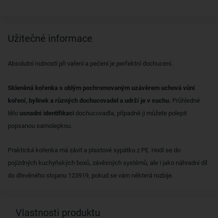
Užitečné informace
Absolutní nutností při vaření a pečení je perfektní dochucení.
Skleněná kořenka s oblým pochromovaným uzávěrem uchová vůni
koření, bylinek a různých dochucovadel a udrží je v suchu.
Průhledné
tělo
usnadní identifikaci
dochucovadla, případně ji můžete polepit
popsanou samolepkou.
Praktická kořenka má závit a plastové sypátko z PE. Hodí se do
pojízdných kuchyňských boxů, závěsných systémů, ale i jako náhradní díl
do dřevěného stojanu 123919, pokud se vám některá rozbije.
Vlastnosti produktu