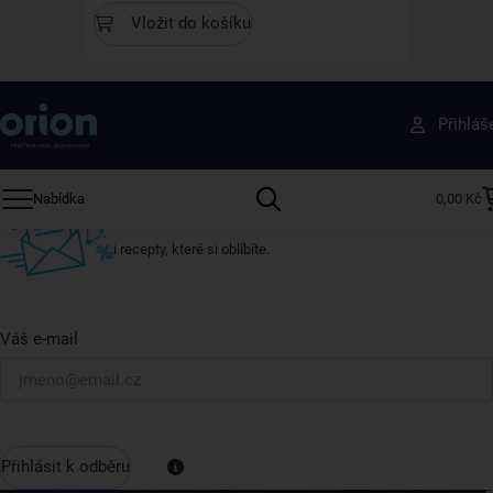
Vložit do košíku
Získejte rady, recepty a tipy na slevy dřív než
Přihláš
ostatní
Přihlaste se k odběru našeho newsletteru.
Nabídka
0,00 Kč
U nás vždy najdete zajímavé akce, slevy, novinky v sortimentu
i recepty, které si oblíbíte.
Váš e-mail
Přihlásit k odběru