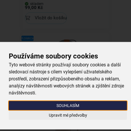
skladem
99,00 Kč
Vložit do košíku
Kolekce
Používáme soubory cookies
Tyto webové stránky používají soubory cookies a další
Dekorativní podložka pr. 21 cm
sledovací nástroje s cílem vylepšení uživatelského
prostředí, zobrazení přizpůsobeného obsahu a reklam,
skladem
analýzy návštěvnosti webových stránek a zjištění zdroje
79,00 Kč
návštěvnosti.
Vložit do košíku
SOUHLASÍM
Upravit mé předvolby
Kolekce