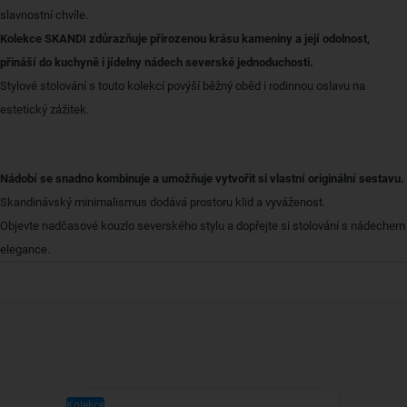
slavnostní chvíle.
Kolekce SKANDI zdůrazňuje přirozenou krásu kameniny a její odolnost,
přináší do kuchyně i jídelny nádech severské jednoduchosti.
Stylové stolování s touto kolekcí povýší běžný oběd i rodinnou oslavu na
estetický zážitek.
Nádobí se snadno kombinuje a umožňuje vytvořit si vlastní originální sestavu.
Skandinávský minimalismus dodává prostoru klid a vyváženost.
Objevte nadčasové kouzlo severského stylu a dopřejte si stolování s nádechem
elegance.
Kolekce