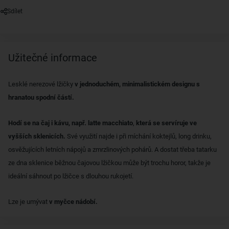
Sdílet
Užitečné informace
Lesklé nerezové lžičky
v jednoduchém, minimalistickém designu s
hranatou spodní částí.
Hodí se na čaj i kávu, např.
latte macchiato
,
která se servíruje ve
vyšších sklenicích.
Své využití najde i při míchání koktejlů, long drinku,
osvěžujících letních nápojů a zmrzlinových pohárů. A dostat třeba tatarku
ze dna sklenice běžnou čajovou lžičkou může být trochu horor, takže je
ideální sáhnout po lžičce s dlouhou rukojetí.
Lze je umývat
v myčce nádobí.