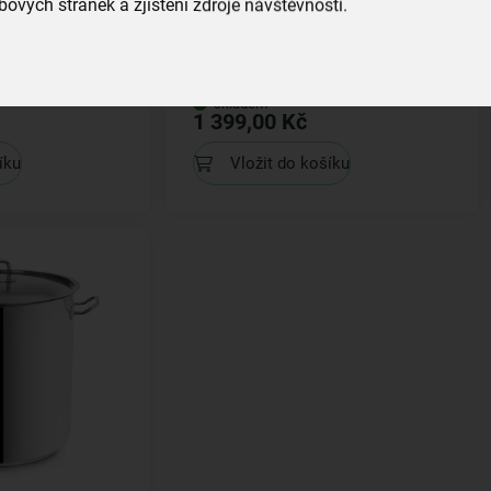
ových stránek a zjištění zdroje návštěvnosti.
klicí 15 l
Kastrol STOCK s poklicí 10 l
skladem
1 399,00 Kč
íku
Vložit do košíku