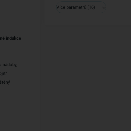
Více parametrů
(16)
ně indukce
o nádoby,
jít"
eštěný