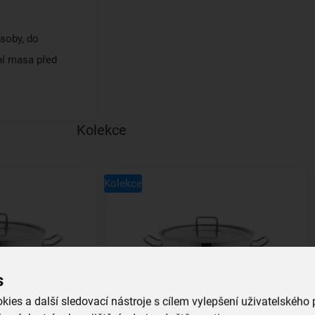
ásoby, do
ní masa před
Kolekce
Kolekce
s
ies a další sledovací nástroje s cílem vylepšení uživatelského