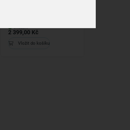
Hrnec STOCK s poklicí 22 l
skladem
2 399,00 Kč
Vložit do košíku