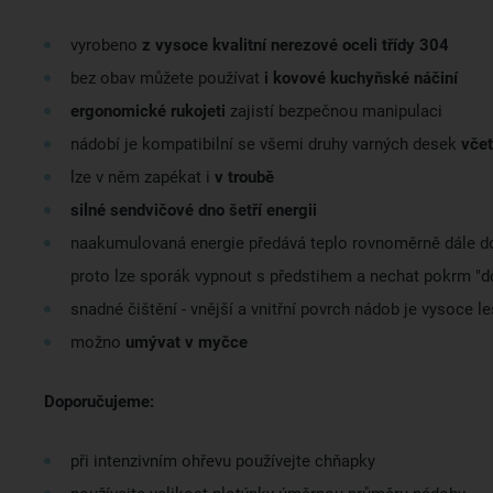
vyrobeno
z vysoce kvalitní nerezové oceli třídy 304
bez obav můžete používat
i kovové kuchyňské náčiní
ergonomické rukojeti
zajistí bezpečnou manipulaci
nádobí je kompatibilní se všemi druhy varných desek
včet
lze v něm zapékat i
v troubě
silné sendvičové dno šetří energii
naakumulovaná energie předává teplo rovnoměrně dále d
proto lze sporák vypnout s předstihem a nechat pokrm "do
snadné čištění - vnější a vnitřní povrch nádob je vysoce l
možno
umývat v myčce
Doporučujeme:
při intenzivním ohřevu používejte chňapky