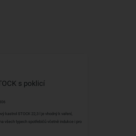
TOCK s poklicí
306
ový kastrol STOCK 22,3 l je vhodný k vaření,
 na všech typech spotřebičů včetně indukce i pro