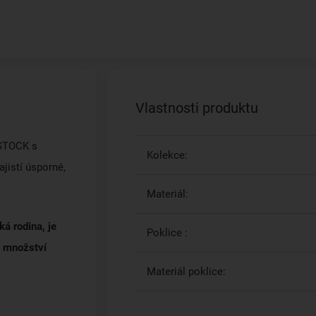
Vlastnosti produktu
 STOCK s
Kolekce:
jistí úsporné,
Materiál:
á rodina, je
Poklice :
é množství
Materiál poklice: