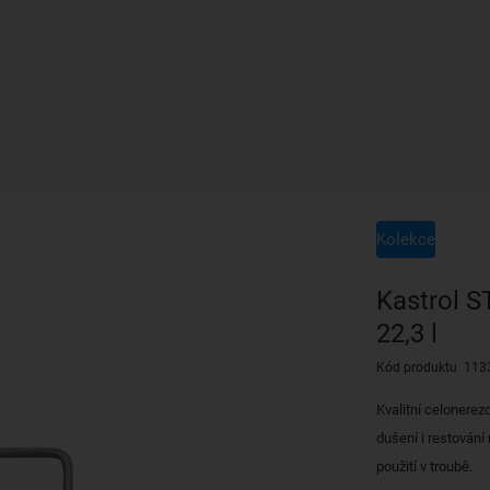
Kolekce
Kastrol S
22,3 l
Kód produktu 113
Kvalitní celonerez
dušení i restování
použití v troubě.