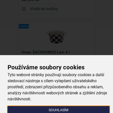
Vložit do košíku
Kolekce
Hrnec ŠACHOVNICE Lem 4 l
Používáme soubory cookies
skladem
499,00 Kč
Tyto webové stránky používají soubory cookies a další
Vložit do košíku
sledovací nástroje s cílem vylepšení uživatelského
prostředí, zobrazení přizpůsobeného obsahu a reklam,
analýzy návštěvnosti webových stránek a zjištění zdroje
Kolekce
návštěvnosti.
SOUHLASÍM