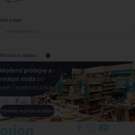
Váš e-mail
Přihlásit k odběru
Moderní prodejny a
výdejní místa
po
celé České republice
Vyhledat nejbližší prodejnu