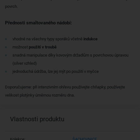
povrch.
Přednosti smaltovaného nádobí:
vhodné na všechny typy sporáků včetně
indukce
možnost
použití v troubě
snadná manipulace díky kovovým držadlům s povrchovou úpravou
(silver vzhled)
jednoduchá údržba, lze jej mýt po použití v myčce
Doporučujeme: při intenzivním ohřevu používejte chňapky, používejte
velikost plotýnky úměrnou rozměru dna.
Vlastnosti produktu
Kolekce:
ŠACHOVNICE