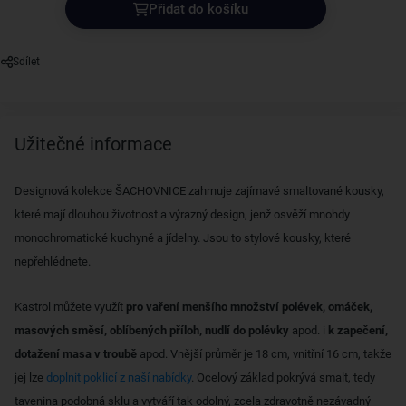
Přidat do košíku
Sdílet
Užitečné informace
Designová kolekce ŠACHOVNICE zahrnuje zajímavé smaltované kousky,
které mají dlouhou životnost a výrazný design, jenž osvěží mnohdy
monochromatické kuchyně a jídelny. Jsou to stylové kousky, které
nepřehlédnete.
Kastrol můžete využít
pro vaření menšího množství polévek, omáček,
masových směsí, oblíbených příloh, nudlí do polévky
apod. i
k zapečení,
dotažení masa v troubě
apod. Vnější průměr je 18 cm, vnitřní 16 cm, takže
jej lze
doplnit poklicí z naší nabídky
. Ocelový základ pokrývá smalt, tedy
tavenina podobná sklu a vytváří tak odolný, zcela zdravotně nezávadný