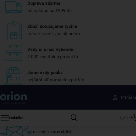
Doprava zdarma
při nákupu nad 999 Kč
Zboží doručujeme rychle
máme téměr vše skladem
Vždy si u nás vyberete
4 000 kvalitních produktů
Jsme vždy poblíž
nejširší síť domácích potřeb
Získejte rady, recepty a tipy na slevy dřív než
Přihláš
ostatní
Přihlaste se k odběru našeho newsletteru.
Nabídka
0,00 Kč
U nás vždy najdete zajímavé akce, slevy, novinky v sortimentu
i recepty, které si oblíbíte.