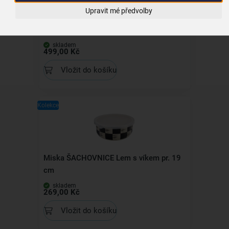
Upravit mé předvolby
Kastrol ŠACHOVNICE Lem 3 l
skladem
499,00 Kč
Vložit do košíku
Kolekce
Miska ŠACHOVNICE Lem s víkem pr. 19
cm
skladem
269,00 Kč
Vložit do košíku