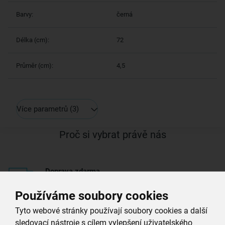
Barvy:
černá
Délka (cm):
72
Průměr (cm):
4,5
Více parametrů
(3)
Proč si vybrat právě nás
Doprava zdarma
při nákupu nad 999 Kč
Používáme soubory cookies
Zboží doručujeme rychle
Tyto webové stránky používají soubory cookies a další
máme téměr vše skladem
sledovací nástroje s cílem vylepšení uživatelského