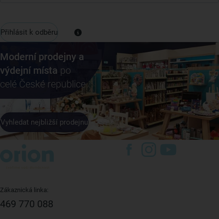
Přihlásit k odběru
Moderní prodejny a
výdejní místa
po
celé České republice
Vyhledat nejbližší prodejnu
Zákaznická linka:
469 770 088