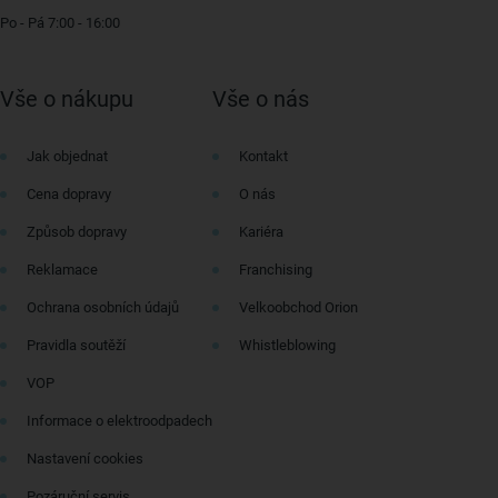
Po - Pá 7:00 - 16:00
Vše o nákupu
Vše o nás
Jak objednat
Kontakt
Cena dopravy
O nás
Způsob dopravy
Kariéra
Reklamace
Franchising
Ochrana osobních údajů
Velkoobchod Orion
Pravidla soutěží
Whistleblowing
VOP
Informace o elektroodpadech
Nastavení cookies
Pozáruční servis