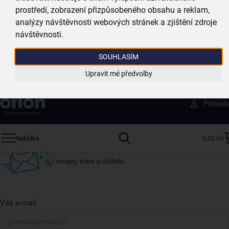
prostředí, zobrazení přizpůsobeného obsahu a reklam,
analýzy návštěvnosti webových stránek a zjištění zdroje
Vždy si u nás vyberete
návštěvnosti.
4 000 kvalitních produktů
SOUHLASÍM
Jsme vždy poblíž
Upravit mé předvolby
nejširší síť domácích potřeb
Získejte rady, recepty a tipy na slevy dřív než
Přihláš
ostatní
Přihlaste se k odběru našeho newsletteru.
Nabídka
0,00 Kč
U nás vždy najdete zajímavé akce, slevy, novinky v sortimentu
i recepty, které si oblíbíte.
Váš e-mail