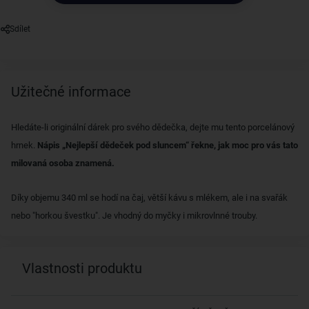
Sdílet
Užitečné informace
Hledáte-li originální dárek pro svého dědečka, dejte mu tento porcelánový
hrnek.
Nápis „Nejlepší dědeček pod sluncem“ řekne, jak moc pro vás tato
milovaná osoba znamená.
Díky objemu 340 ml se hodí na čaj, větší kávu s mlékem, ale i na svařák
nebo "horkou švestku". Je vhodný do myčky i mikrovlnné trouby.
Vlastnosti produktu