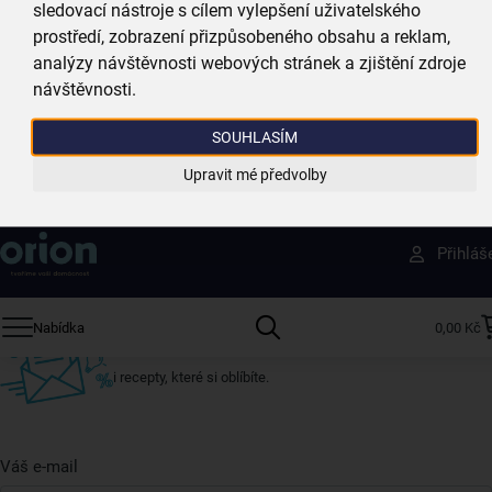
sledovací nástroje s cílem vylepšení uživatelského
máme téměr vše skladem
prostředí, zobrazení přizpůsobeného obsahu a reklam,
analýzy návštěvnosti webových stránek a zjištění zdroje
Vždy si u nás vyberete
návštěvnosti.
4 000 kvalitních produktů
SOUHLASÍM
Jsme vždy poblíž
Upravit mé předvolby
nejširší síť domácích potřeb
Získejte rady, recepty a tipy na slevy dřív než
Přihláš
ostatní
Přihlaste se k odběru našeho newsletteru.
Nabídka
0,00 Kč
U nás vždy najdete zajímavé akce, slevy, novinky v sortimentu
i recepty, které si oblíbíte.
Váš e-mail