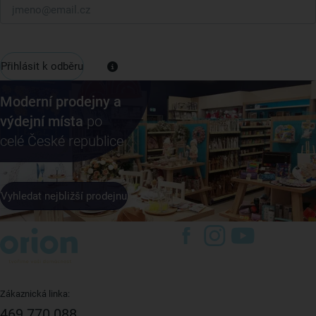
Přihlásit k odběru
Moderní prodejny a
výdejní místa
po
celé České republice
Vyhledat nejbližší prodejnu
Zákaznická linka:
469 770 088