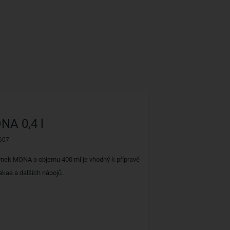
NA 0,4 l
607
hrnek MONA o objemu 400 ml je vhodný k přípravě
akaa a dalších nápojů.