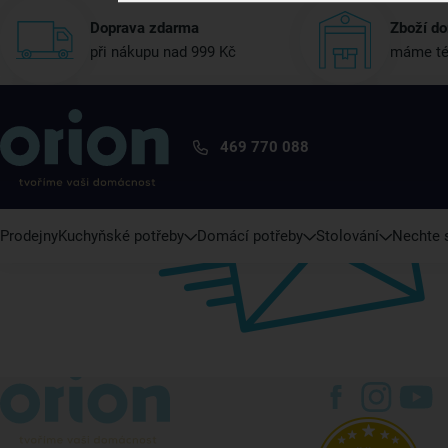
Doprava zdarma
Zboží do
při nákupu nad 999 Kč
máme té
469 770 088
Prodejny
Kuchyňské potřeby
Domácí potřeby
Stolování
Nechte s