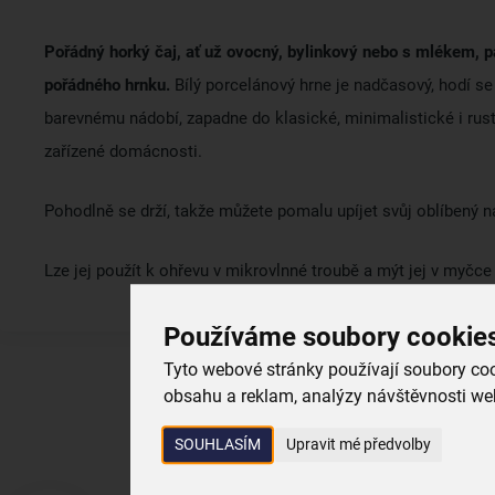
Pořádný horký čaj, ať už ovocný, bylinkový nebo s mlékem, pa
pořádného hrnku.
Bílý porcelánový hrne je nadčasový, hodí se
barevnému nádobí, zapadne do klasické, minimalistické i rus
zařízené domácnosti.
Pohodlně se drží, takže můžete pomalu upíjet svůj oblíbený n
Lze jej použít k ohřevu v mikrovlnné troubě a mýt jej v myčc
Používáme soubory cookie
Tyto webové stránky používají soubory cook
obsahu a reklam, analýzy návštěvnosti web
SOUHLASÍM
Upravit mé předvolby