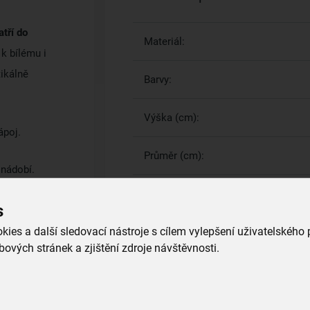
tří do
Materiál:
 k bílému i
tikálně
Barvy:
Výška (cm):
ápoj.
Průměr (cm):
e nádobí.
s
Více parametrů
(10)
ies a další sledovací nástroje s cílem vylepšení uživatelského
ových stránek a zjištění zdroje návštěvnosti.
Proč si vybrat právě nás