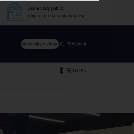
Jsme vždy poblíž
nejširší síť domácích potřeb
vy dřív než ostatní
Slovenský e-shop
Přihlášení
y v sortimentu i recepty, které si oblíbíte.
0
0,00 Kč
a