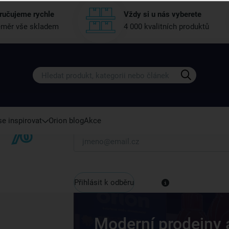
ručujeme rychle
Vždy si u nás vyberete
měr vše skladem
4 000 kvalitních produktů
Získejte rady, recepty a tipy na sle
Přihlaste se k odběru našeho newsletteru.
U nás vždy najdete zajímavé akce, slevy, novink
e inspirovat
Orion blog
Akce
Váš e-mail
Přihlásit k odběru
Moderní prodejny 