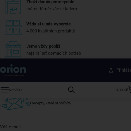
Zboží doručujeme rychle
máme téměr vše skladem
Vždy si u nás vyberete
4 000 kvalitních produktů
Jsme vždy poblíž
nejširší síť domácích potřeb
Získejte rady, recepty a tipy na slevy dřív než
Přihláš
ostatní
Přihlaste se k odběru našeho newsletteru.
Nabídka
0,00 Kč
U nás vždy najdete zajímavé akce, slevy, novinky v sortimentu
i recepty, které si oblíbíte.
Váš e-mail