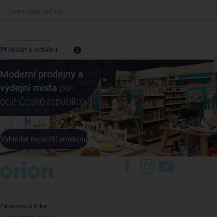
Přihlásit k odběru
Moderní prodejny a
výdejní místa
po
celé České republice
Vyhledat nejbližší prodejnu
Zákaznická linka: