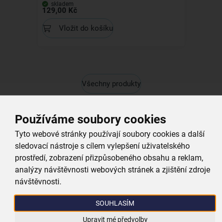
skladem
129,00 Kč
Vložit do košíku
Všechny produkty
Související produkty
Používáme soubory cookies
Tyto webové stránky používají soubory cookies a další
Kolekce
sledovací nástroje s cílem vylepšení uživatelského
prostředí, zobrazení přizpůsobeného obsahu a reklam,
analýzy návštěvnosti webových stránek a zjištění zdroje
návštěvnosti.
Šlehací metla BLACKLINE 30 cm
SOUHLASÍM
skladem
Upravit mé předvolby
99,00 Kč