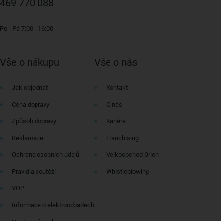
469 770 088
Po - Pá 7:00 - 16:00
Vše o nákupu
Vše o nás
Jak objednat
Kontakt
Cena dopravy
O nás
Způsob dopravy
Kariéra
Reklamace
Franchising
Ochrana osobních údajů
Velkoobchod Orion
Pravidla soutěží
Whistleblowing
VOP
Informace o elektroodpadech