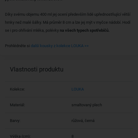
Díky svému objemu 400 ml jej ocení především lidé upřednostňující větší
hrnky než malé šálky. Má průměr 8 cm a lze jej mýt v myčce nádobí. Hodí
se i pro ohřívání mléka, polévky
na všech typech spotřebičů.
Prohlédněte si
další kousky z kolekce LOUKA >>
Vlastnosti produktu
Kolekce:
LOUKA
Materiál:
smaltovaný plech
Barvy:
růžová, černá
Výška (cm):
8