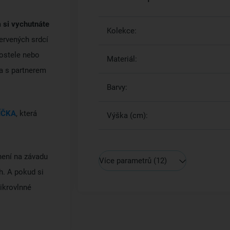
 si vychutnáte
Kolekce:
ervených srdcí
postele nebo
Materiál:
ba s partnerem
Barvy:
DÍČKA
, která
Výška (cm):
není na závadu
Více parametrů
(12)
h. A pokud si
mikrovlnné