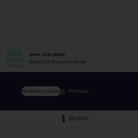
Jsme vždy poblíž
nejširší síť domácích potřeb
vy dřív než ostatní
Slovenský e-shop
Přihlášení
y v sortimentu i recepty, které si oblíbíte.
0
0,00 Kč