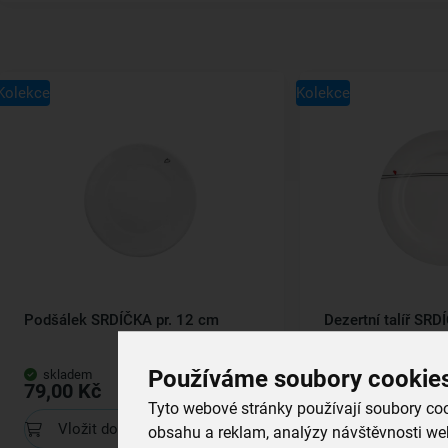
Kolekce
Kolekce
Podšálek SRDÍČKA pr. 12 cm
Dezertní talíř SRD
Používáme soubory cookie
skladem
skladem
79,00 Kč
109,00 Kč
Tyto webové stránky používají soubory cook
Vložit do košíku
Vložit do koš
obsahu a reklam, analýzy návštěvnosti web