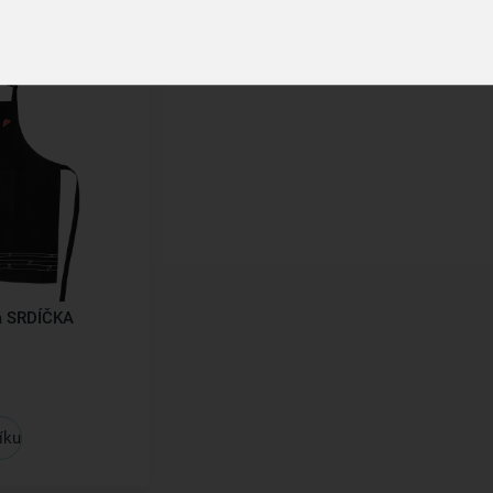
a SRDÍČKA
íku