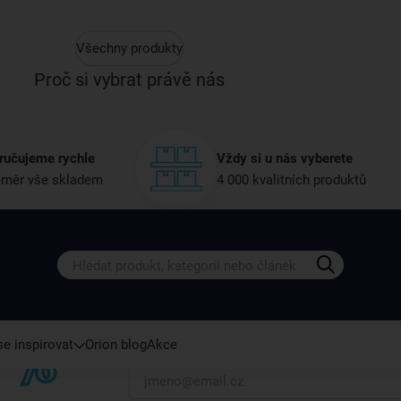
Všechny produkty
Proč si vybrat právě nás
ručujeme rychle
Vždy si u nás vyberete
měr vše skladem
4 000 kvalitních produktů
Získejte rady, recepty a tipy na sle
Přihlaste se k odběru našeho newsletteru.
U nás vždy najdete zajímavé akce, slevy, novink
e inspirovat
Orion blog
Akce
Váš e-mail