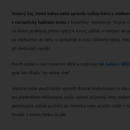
Voňavý čaj, horké kakao nebo opravdu velkou kávu s mlékem
v romanticky laděném hrnku
z keramiky - kameniny. Trojice č
na bílém podkladu přímo vybízí k tomu, udělat si snídani do 
se zachumlat do deky a vychutnat si svůj oblíbený nápoj, tře
při sledování seriálu.
Návrh vznikl v naší kreativní dílně a rozšiřuje tak
kolekci SR
jede tak říkajíc "na něžné vlně".
Glazura může používáním vytvořit drobné krakelování, to ale 
ani předmětem reklamace, spíše vytvoří příjemný retro nádec
potřebujete udělat polévku do hrnečku nebo si jídlo ohřát v 
troubě, v tomto hrnku to jde.