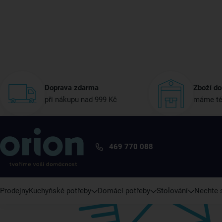
Doprava zdarma
Zboží do
při nákupu nad 999 Kč
máme té
469 770 088
Prodejny
Kuchyňské potřeby
Domácí potřeby
Stolování
Nechte s