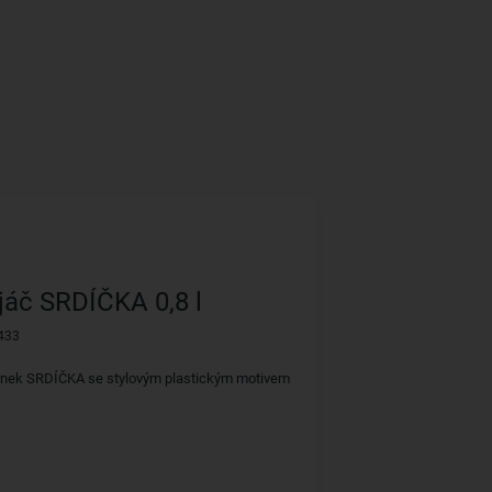
jáč SRDÍČKA 0,8 l
433
hrnek SRDÍČKA se stylovým plastickým motivem