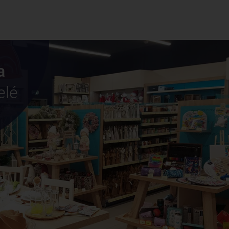
a
elé