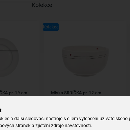
Kolekce
Kolekce
ÍČKA pr. 19 cm
Miska SRDÍČKA pr. 12 cm
s
skladem
139,00 Kč
ies a další sledovací nástroje s cílem vylepšení uživatelského
íku
Vložit do košíku
ových stránek a zjištění zdroje návštěvnosti.