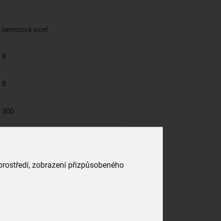
nerezová ocel
8
8
300
 prostředí, zobrazení přizpůsobeného