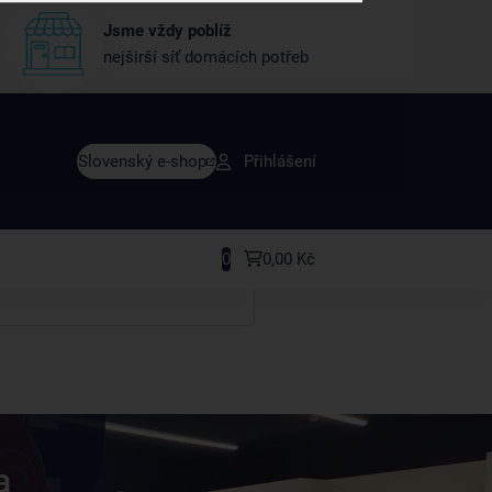
Jsme vždy poblíž
nejširší síť domácích potřeb
vy dřív než ostatní
Slovenský e-shop
Přihlášení
y v sortimentu i recepty, které si oblíbíte.
0
0,00 Kč
a