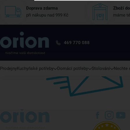
Doprava zdarma
Zboží do
při nákupu nad 999 Kč
máme té
469 770 088
Prodejny
Kuchyňské potřeby
Domácí potřeby
Stolování
Nechte s