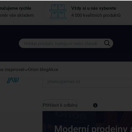
ručujeme rychle
Vždy si u nás vyberete
měr vše skladem
4 000 kvalitních produktů
Získejte rady, recepty a tipy na sle
Přihlaste se k odběru našeho newsletteru.
U nás vždy najdete zajímavé akce, slevy, novink
e inspirovat
Orion blog
Akce
Váš e-mail
Přihlásit k odběru
Moderní prodejny 