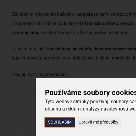
Základním vybavením každého kempaře je tento nerezový hrn
S objemem 300 ml se hodí například
na dobrou kávu, ovocný 
svařené víno.
Prostě na vše, co v kempu potěší a zahřeje.
A nejen tam, ale i
na chalupě, na výletě, dětském táboře neb
bude šikovným pomocníkem, třeba i pro míchání marinády při 
Lze jej mýt v myčce nádobí.
Používáme soubory cookie
Tyto webové stránky používají soubory cook
obsahu a reklam, analýzy návštěvnosti web
SOUHLASÍM
Upravit mé předvolby