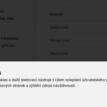
ek.
Materiál:
čaj, nebo
Výška (cm):
o v karavanu
Průměr (cm):
grilování.
Objem (ml):
s
Více parametrů
(9)
ies a další sledovací nástroje s cílem vylepšení uživatelského
ových stránek a zjištění zdroje návštěvnosti.
Proč si vybrat právě nás