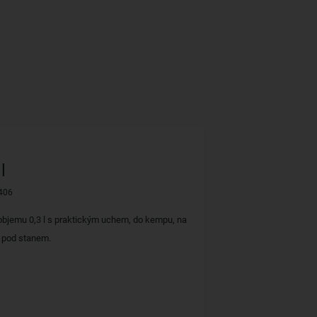
l
406
objemu 0,3 l s praktickým uchem, do kempu, na
 i pod stanem.