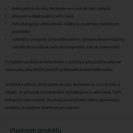
dobře padnou do ruky, dostanete se s nimi do rohů i záhybů
přirozeně antibakteriální a velmi savé
100% biologicky odbouratelné, můžete je použít bez chemických
prostředků
materiál je biologicky zcela odbouratelný - již nepoužitelné houbičky
vyhoďte do bio odpadu nebo do kompostéru, kde se zcela rozloží
Po každém použití je potřeba houbu z celulózy a lufy usušit a udržovat
mimo vodu, před dalším použitím ji důkladně propláchněte vodou.
Je šetrná k přírodě, dobře padne do ruky, dostanete se s ní i do rohů a
záhybů. Je přirozeně antibakteriální, hypoalergenní a velmi savá. 100%
biologicky odbouratelná, obsahuje pouze přírodní vlákna (zerowaste).
Houbička je opatřena bavlněným provázkem.
Vlastnosti produktu