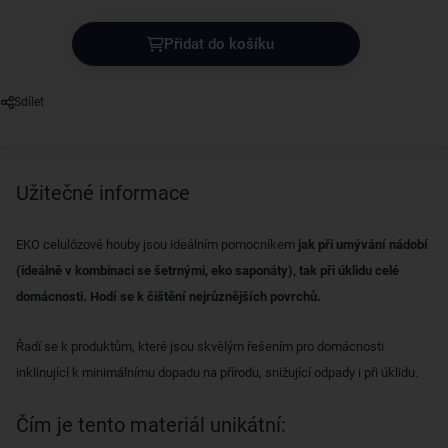
Přidat do košíku
Sdílet
Užitečné informace
EKO celulózové houby jsou ideálním pomocníkem
jak při umývání nádobí
(ideálně v kombinaci se šetrnými, eko saponáty), tak při úklidu celé
domácnosti. Hodí se k čištění nejrůznějších povrchů.
Řadí se k produktům, které jsou skvělým řešením pro domácnosti
inklinující k minimálnímu dopadu na přírodu, snižující odpady i při úklidu.
Čím je tento materiál unikátní: