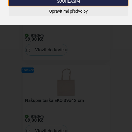
SOUHLASÍM
Upravit mé předvolby
Houba na nádobí EKO 2 ks
skladem
59,00 Kč
Vložit do košíku
Kolekce
Nákupní taška EKO 39x42 cm
skladem
69,00 Kč
Vložit do košíku