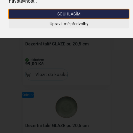
návštěvnosti.
Kolekce
SOUHLASÍM
Upravit mé předvolby
Dezertní talíř GLAZE pr. 20,5 cm
skladem
99,00 Kč
Vložit do košíku
Kolekce
Dezertní talíř GLAZE pr. 20,5 cm