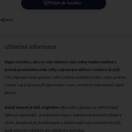
Přidat do košíku
Sdílet
Užitečné informace
Nejen návštěva, ale i vy nebo členové vaší rodiny budete nadšeni z
krásně prostřeného stolu i díky zajímavým talířům z kolekce GLAZE
.
Díky zajímavé šedé glazuře v něm vynikne snídaňová kaše, salát, polévka
i rizoto. Lze ji také použít jako misku ovoce, na krekry nebo drobné slané
pečivo.
Každý kousek je totiž originálem
díky reakci glazury na vnitřní straně
talíře při vypalování. Je exkluzivní nejen v unikátnosti drobného žíhání a
skvrn, ale pokud jej zkombinujete s dalšími talíři nebo miskami GLAZE,
bude stylovým nádobím pro nejednoho gurmána.