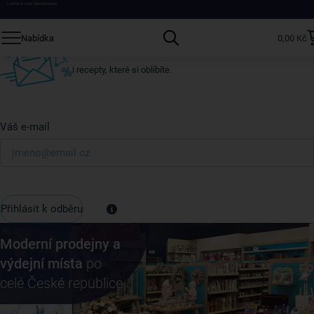
Přihlaste se k odběru našeho newsletteru.
Nabídka
0,00 Kč
U nás vždy najdete zajímavé akce, slevy, novinky v sortimentu
i recepty, které si oblíbíte.
Váš e-mail
Přihlásit k odběru
Moderní prodejny a
výdejní místa
po
celé České republice