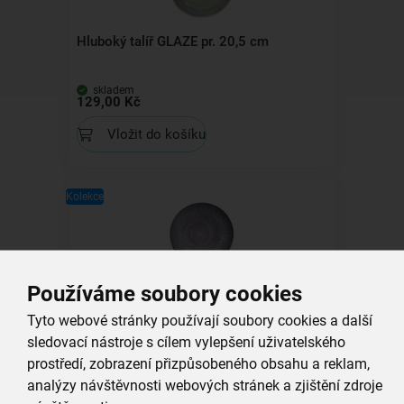
Hluboký talíř GLAZE pr. 20,5 cm
skladem
129,00 Kč
Vložit do košíku
Kolekce
Používáme soubory cookies
Hluboký talíř GLAZE pr. 20,5 cm
Tyto webové stránky používají soubory cookies a další
skladem
sledovací nástroje s cílem vylepšení uživatelského
129,00 Kč
prostředí, zobrazení přizpůsobeného obsahu a reklam,
Vložit do košíku
analýzy návštěvnosti webových stránek a zjištění zdroje