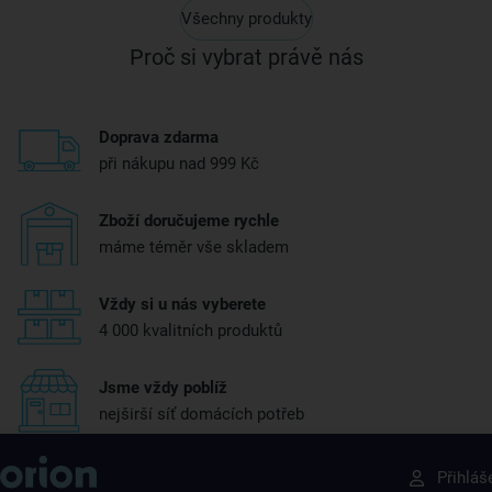
Všechny produkty
Proč si vybrat právě nás
Doprava zdarma
při nákupu nad 999 Kč
Zboží doručujeme rychle
máme téměr vše skladem
Vždy si u nás vyberete
4 000 kvalitních produktů
Jsme vždy poblíž
nejširší síť domácích potřeb
Získejte rady, recepty a tipy na slevy dřív než
Přihláš
ostatní