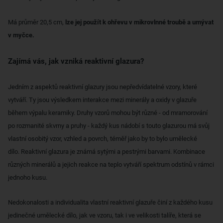
Má průměr 20,5 cm,
lze jej použít k ohřevu v mikrovlnné troubě a umývat
v myčce.
Zajímá vás, jak vzniká reaktivní glazura?
Jedním z aspektů reaktivní glazury jsou nepředvídatelné vzory, které
vytváří. Ty jsou výsledkem interakce mezi minerály a oxidy v glazuře
během výpalu keramiky. Druhy vzorů mohou být různé - od mramorování
po rozmanité skvrny a pruhy - každý kus nádobí s touto glazurou má svůj
vlastní osobitý vzor, vzhled a povrch, téměř jako by to bylo umělecké
dílo. Reaktivní glazura je známá sytými a pestrými barvami. Kombinace
různých minerálů a jejich reakce na teplo vytváří spektrum odstínů v rámci
jednoho kusu.
Nedokonalosti a individualita vlastní reaktivní glazuře činí z každého kusu
jedinečné umělecké dílo, jak ve vzoru, tak i ve velikosti talíře, která se