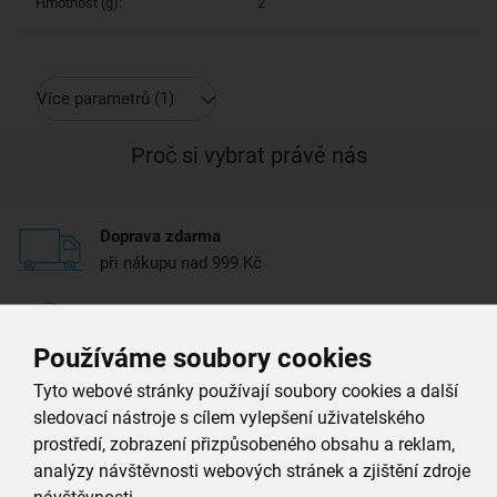
Hmotnost (g):
2
Více parametrů
(1)
Proč si vybrat právě nás
Doprava zdarma
při nákupu nad 999 Kč
Zboží doručujeme rychle
máme téměr vše skladem
Používáme soubory cookies
Tyto webové stránky používají soubory cookies a další
Vždy si u nás vyberete
sledovací nástroje s cílem vylepšení uživatelského
4 000 kvalitních produktů
prostředí, zobrazení přizpůsobeného obsahu a reklam,
analýzy návštěvnosti webových stránek a zjištění zdroje
Jsme vždy poblíž