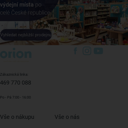
výdejní místa
po
celé České republice
Vyhledat nejbližší prodejnu
Zákaznická linka:
469 770 088
Po - Pá 7:00 - 16:00
Vše o nákupu
Vše o nás