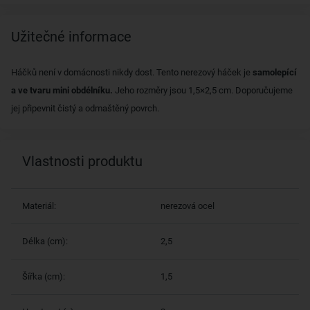
Užitečné informace
Háčků není v domácnosti nikdy dost. Tento nerezový háček je
samolepící
a ve tvaru mini obdélníku.
Jeho rozměry jsou 1,5×2,5 cm. Doporučujeme
jej připevnit čistý a odmaštěný povrch.
Vlastnosti produktu
Materiál:
nerezová ocel
Délka (cm):
2,5
Šířka (cm):
1,5