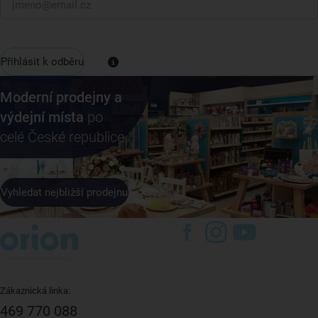
Přihlásit k odběru
Moderní prodejny a
výdejní místa
po
celé České republice
Vyhledat nejbližší prodejnu
Zákaznická linka:
469 770 088