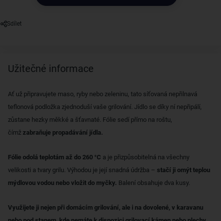
Sdílet
Užitečné informace
Ať už připravujete maso, ryby nebo zeleninu, tato síťovaná nepřilnavá
teflonová podložka zjednoduší vaše grilování. Jídlo se díky ní nepřipálí,
zůstane hezky měkké a šťavnaté. Fólie sedí přímo na roštu,
čímž
zabraňuje propadávání jídla.
Fólie odolá teplotám až do 260 °C
a je přizpůsobitelná na všechny
velikosti a tvary grilu. Výhodou je její snadná údržba –
stačí ji omýt teplou
mýdlovou vodou nebo vložit do myčky.
Balení obsahuje dva kusy.
Využijete ji nejen při domácím grilování, ale i na dovolené, v karavanu
nebo pod stanem, kde nemáte k dispozici grilovací kámen nebo plechy,