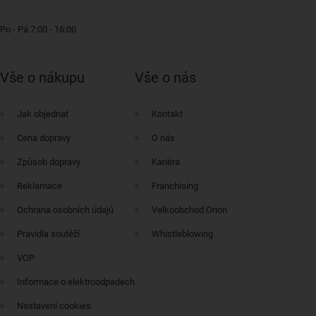
Po - Pá 7:00 - 16:00
Vše o nákupu
Vše o nás
Jak objednat
Kontakt
Cena dopravy
O nás
Způsob dopravy
Kariéra
Reklamace
Franchising
Ochrana osobních údajů
Velkoobchod Orion
Pravidla soutěží
Whistleblowing
VOP
Informace o elektroodpadech
Nastavení cookies