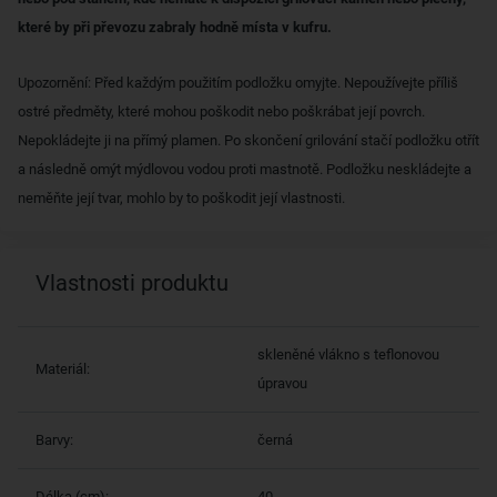
které by při převozu zabraly hodně místa v kufru.
Upozornění: Před každým použitím podložku omyjte. Nepoužívejte příliš
ostré předměty, které mohou poškodit nebo poškrábat její povrch.
Nepokládejte ji na přímý plamen. Po skončení grilování stačí podložku otřít
a následně omýt mýdlovou vodou proti mastnotě. Podložku neskládejte a
neměňte její tvar, mohlo by to poškodit její vlastnosti.
Vlastnosti produktu
skleněné vlákno s teflonovou
Materiál:
úpravou
Barvy:
černá
Délka (cm):
40