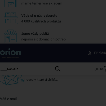
máme téměr vše skladem
Vždy si u nás vyberete
4 000 kvalitních produktů
Jsme vždy poblíž
nejširší síť domácích potřeb
Získejte rady, recepty a tipy na slevy dřív než
Přihláš
ostatní
Přihlaste se k odběru našeho newsletteru.
Nabídka
0,00 Kč
U nás vždy najdete zajímavé akce, slevy, novinky v sortimentu
i recepty, které si oblíbíte.
Váš e-mail