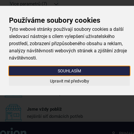
Více parametrů
(7)
Proč si vybrat právě nás
Používáme soubory cookies
Tyto webové stránky používají soubory cookies a další
sledovací nástroje s cílem vylepšení uživatelského
Doprava zdarma
prostředí, zobrazení přizpůsobeného obsahu a reklam,
při nákupu nad 999 Kč
analýzy návštěvnosti webových stránek a zjištění zdroje
návštěvnosti.
Zboží doručujeme rychle
máme téměr vše skladem
SOUHLASÍM
Upravit mé předvolby
Vždy si u nás vyberete
4 000 kvalitních produktů
Jsme vždy poblíž
nejširší síť domácích potřeb
Získejte rady, recepty a tipy na slevy dřív než
Přihláš