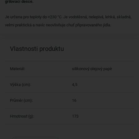
grilovací desce.
Je určena pro teploty do +230 °C. Je vodotěsná, nelepivá, lehká, skladná,
velmi praktická a navíc neovlivňuje chuť připravovaného jídla.
Vlastnosti produktu
Materiál:
silikonový olejový papír
Výška (cm):
4,5
Průměr (cm):
16
Hmotnost (g):
173