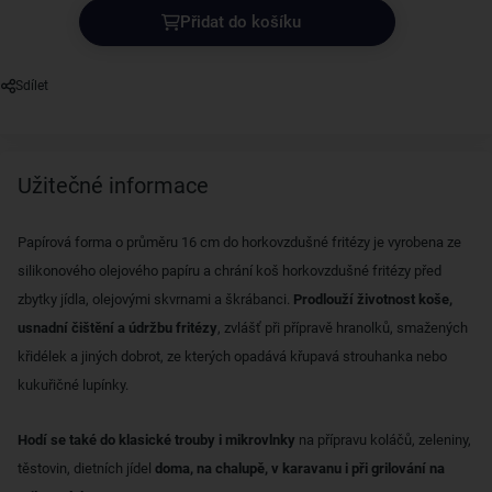
Přidat do košíku
Sdílet
Užitečné informace
Papírová forma o průměru 16 cm do horkovzdušné fritézy je vyrobena ze
silikonového olejového papíru a chrání koš horkovzdušné fritézy před
zbytky jídla, olejovými skvrnami a škrábanci.
Prodlouží životnost koše,
usnadní čištění a údržbu fritézy
, zvlášť při přípravě hranolků, smažených
křidélek a jiných dobrot, ze kterých opadává křupavá strouhanka nebo
kukuřičné lupínky.
Hodí se také do klasické trouby i mikrovlnky
na přípravu koláčů, zeleniny,
těstovin, dietních jídel
doma, na chalupě, v karavanu i při grilování na