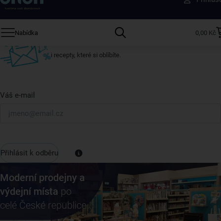
ostatní
Přihlaste se k odběru našeho newsletteru.
Nabídka
0,00 Kč
U nás vždy najdete zajímavé akce, slevy, novinky v sortimentu
i recepty, které si oblíbíte.
Váš e-mail
Přihlásit k odběru
Moderní prodejny a
výdejní místa
po
celé České republice