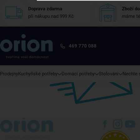
Doprava zdarma
Zboží do
při nákupu nad 999 Kč
máme té
469 770 088
Prodejny
Kuchyňské potřeby
Domácí potřeby
Stolování
Nechte s