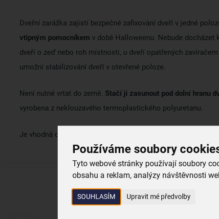
Dveřní zarážka zajistí bezpečné zafixování dveří v jedné polo
vtipným pomocníkem
v době Halloweenu. Nebude docházet 
dveří o zeď nebo roh místnosti, u dveří opatřených zavíračem
umožní stabilizování dveří v otevřené poloze.
Není nutné vrtat do země.
Stačí ji zasunout pod dolní hranu dv
vyrobena z neklouzavého termoplastického polyuretanu.
Je vhodná do domácnosti i do kanceláře.
Používáme soubory cookie
Tyto webové stránky používají soubory cook
obsahu a reklam, analýzy návštěvnosti web
SOUHLASÍM
Upravit mé předvolby