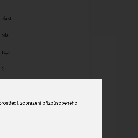
plast
bílá
10,3
8
 prostředí, zobrazení přizpůsobeného