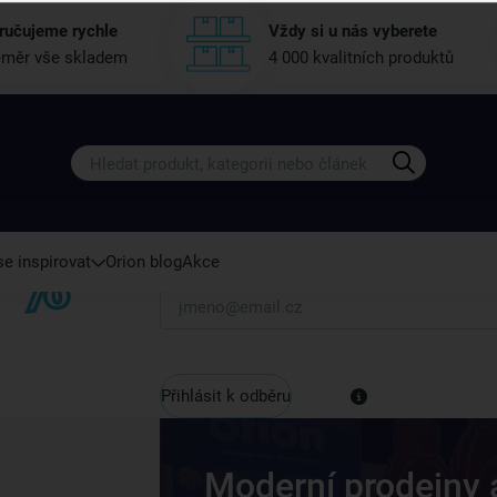
ručujeme rychle
Vždy si u nás vyberete
měr vše skladem
4 000 kvalitních produktů
Získejte rady, recepty a tipy na sle
Přihlaste se k odběru našeho newsletteru.
U nás vždy najdete zajímavé akce, slevy, novink
e inspirovat
Orion blog
Akce
Váš e-mail
Přihlásit k odběru
Moderní prodejny 