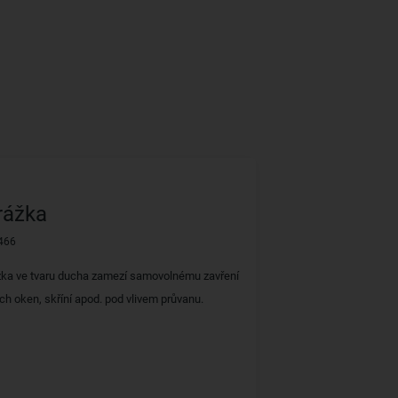
rážka
466
ážka ve tvaru ducha zamezí samovolnému zavření
ch oken, skříní apod. pod vlivem průvanu.