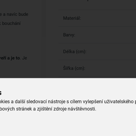
ze a navíc bude
Materiál:
k bouchání
Barvy:
Délka (cm):
eří a je to
. Je
Šířka (cm):
s
Více parametrů
(3)
ies a další sledovací nástroje s cílem vylepšení uživatelského
ových stránek a zjištění zdroje návštěvnosti.
Proč si vybrat právě nás