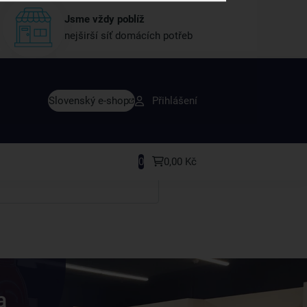
Jsme vždy poblíž
nejširší síť domácích potřeb
vy dřív než ostatní
Slovenský e-shop
Přihlášení
y v sortimentu i recepty, které si oblíbíte.
0
0,00 Kč
a