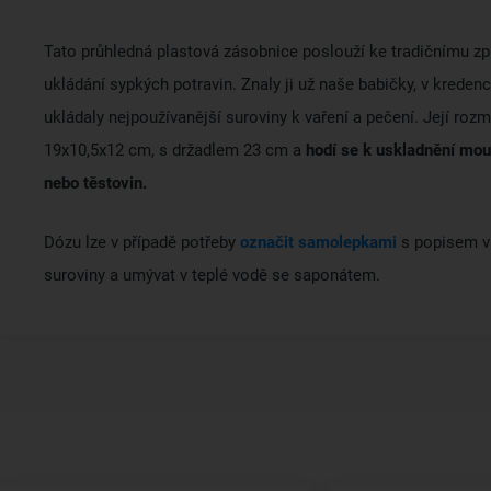
Tato průhledná plastová zásobnice poslouží ke tradičnímu z
ukládání sypkých potravin. Znaly ji už naše babičky, v kredenc
ukládaly nejpoužívanější suroviny k vaření a pečení. Její roz
19x10,5x12 cm, s držadlem 23 cm a
hodí se k uskladnění mouk
nebo těstovin.
Dózu lze v případě potřeby
označit samolepkami
s popisem v
suroviny a umývat v teplé vodě se saponátem.