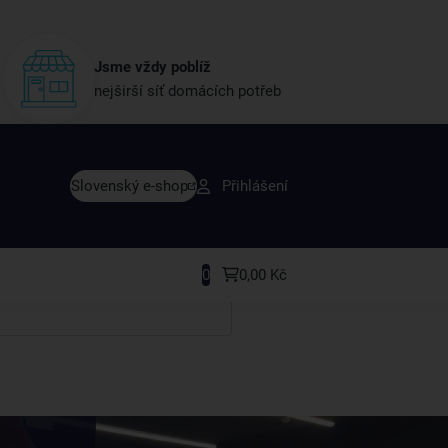
Jsme vždy poblíž
nejširší síť domácích potřeb
vy dřív než ostatní
Slovenský e-shop
Přihlášení
y v sortimentu i recepty, které si oblíbíte.
0
0,00 Kč