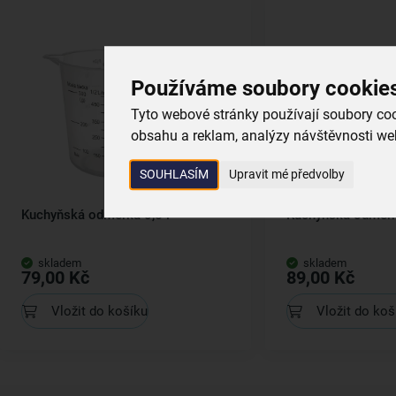
Používáme soubory cookie
Tyto webové stránky používají soubory cook
obsahu a reklam, analýzy návštěvnosti web
SOUHLASÍM
Upravit mé předvolby
Kuchyňská odměrka 0,5 l
Kuchyňská odměrk
skladem
skladem
79,00 Kč
89,00 Kč
Vložit do košíku
Vložit do koš