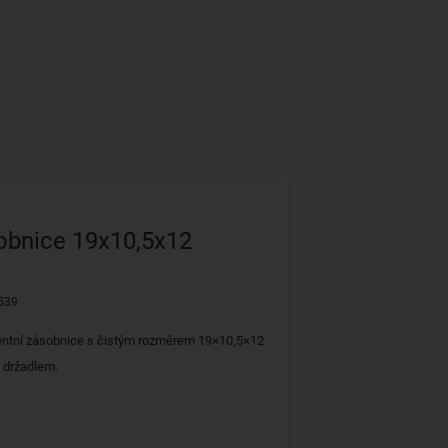
obnice 19x10,5x12
539
entní zásobnice s čistým rozměrem 19×10,5×12
 držadlem.