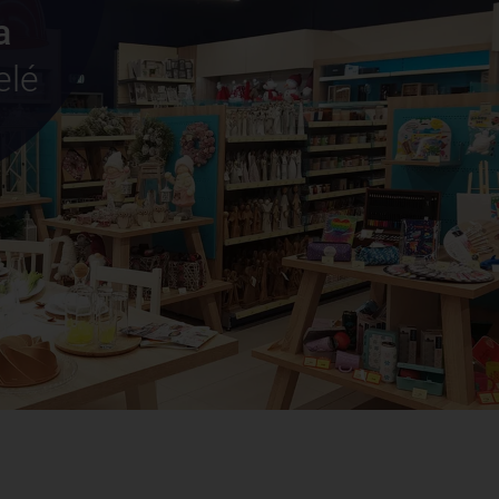
a
elé