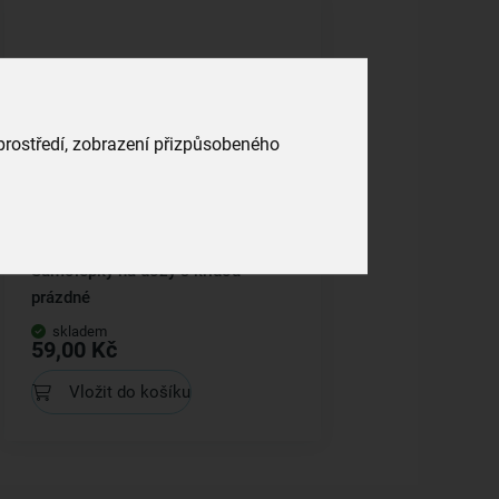
 prostředí, zobrazení přizpůsobeného
Samolepky na dózy s křídou
prázdné
skladem
59,00 Kč
Vložit do košíku