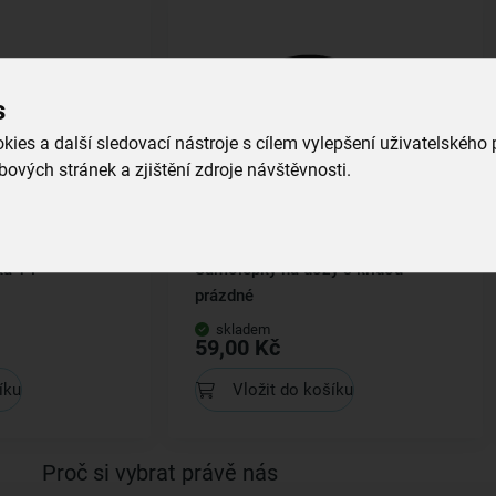
s
ies a další sledovací nástroje s cílem vylepšení uživatelského
ových stránek a zjištění zdroje návštěvnosti.
a 1 l
Samolepky na dózy s křídou
prázdné
skladem
59,00 Kč
íku
Vložit do košíku
Proč si vybrat právě nás