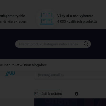
ručujeme rychle
Vždy si u nás vyberete
měr vše skladem
4 000 kvalitních produktů
Získejte rady, recepty a tipy na sle
Přihlaste se k odběru našeho newsletteru.
U nás vždy najdete zajímavé akce, slevy, novink
e inspirovat
Orion blog
Akce
Váš e-mail
Přihlásit k odběru