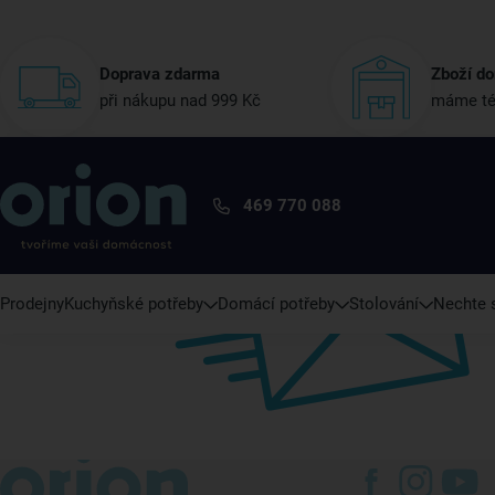
Doprava zdarma
Zboží do
při nákupu nad 999 Kč
máme té
469 770 088
Prodejny
Kuchyňské potřeby
Domácí potřeby
Stolování
Nechte s