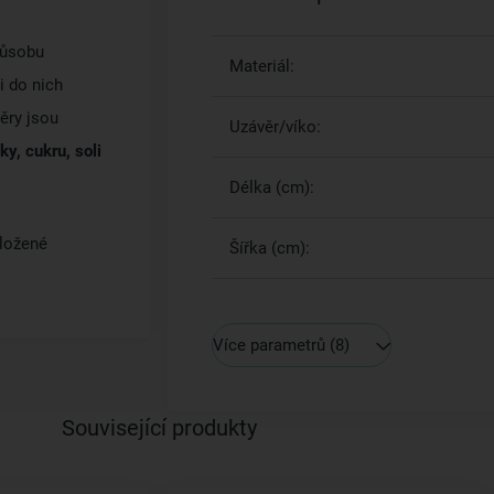
působu
Materiál:
i do nich
měry jsou
Uzávěr/víko:
y, cukru, soli
Délka (cm):
ložené
Šířka (cm):
Více parametrů
(8)
Související produkty