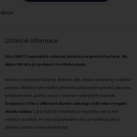
Sdílet
Užitečné informace
Dóza WHITE napomáhá k uchování potravin a organizaci kuchyně. Má
objem 940 ml a je vyrobená z kvalitního plastu
.
Hodí se k uskladnění luštěnin, těstovin, rýže, mouky, strouhanky a dalších
potravin. Můžete ji také využít k přenášení připravených pokrmů, jako jsou
snídaňové kaše, pudink, ovoce s tvarohem nebo jiných svačinek.
Šroubovací víčko a silikonové těsnění zabraňují rozlití nebo vysypání
obsahu nádoby.
Lze ji vložit do chladničky a mrazničky nebo ji mýt
v myčce na nádobí. Po sejmutí plastového víčka ji můžete použít i k
ohřívání potravin v mikrovlnné troubě.