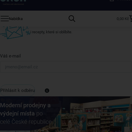
ostatní
Přihlaste se k odběru našeho newsletteru.
Nabídka
0,00 Kč
U nás vždy najdete zajímavé akce, slevy, novinky v sortimentu
i recepty, které si oblíbíte.
Váš e-mail
Přihlásit k odběru
Moderní prodejny a
výdejní místa
po
celé České republice