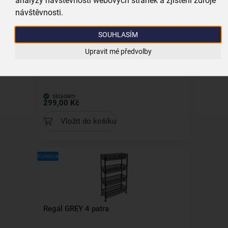
návštěvnosti.
Kolekce
SOUHLASÍM
Upravit mé předvolby
Košík závěsný RADKA
skladem
299,00 Kč
Vložit do košíku
Kolekce
Regál GREY 4 patra