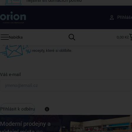
nejširší síť domácích potřeb
Získejte rady, recepty a tipy na slevy dřív než
Přihláš
ostatní
Přihlaste se k odběru našeho newsletteru.
Nabídka
0,00 Kč
U nás vždy najdete zajímavé akce, slevy, novinky v sortimentu
i recepty, které si oblíbíte.
Váš e-mail
Přihlásit k odběru
Moderní prodejny a