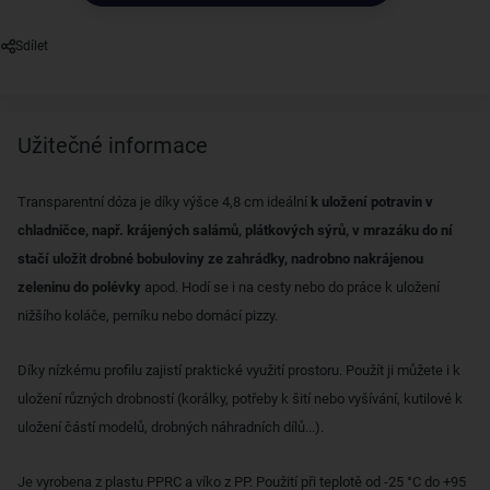
Sdílet
Užitečné informace
Transparentní dóza je díky výšce 4,8 cm ideální
k uložení potravin v
chladničce, např. krájených salámů, plátkových sýrů, v mrazáku do ní
stačí uložit drobné bobuloviny ze zahrádky, nadrobno nakrájenou
zeleninu do polévky
apod. Hodí se i na cesty nebo do práce k uložení
nižšího koláče, perníku nebo domácí pizzy.
Díky nízkému profilu zajistí praktické využití prostoru. Použít ji můžete i k
uložení různých drobností (korálky, potřeby k šití nebo vyšívání, kutilové k
uložení částí modelů, drobných náhradních dílů...).
Je vyrobena z plastu PPRC a víko z PP. Použití při teplotě od -25 °C do +95