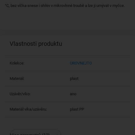
°C, bez víčka snese i ohřev v mikrovlnné troubě a lze ji umývat v myčce.
Vlastnosti produktu
Kolekce:
UROVNEJTO
Materiál:
plast
Uzávěr/víko:
ano
Materiál víka/uzávěru:
plast PP