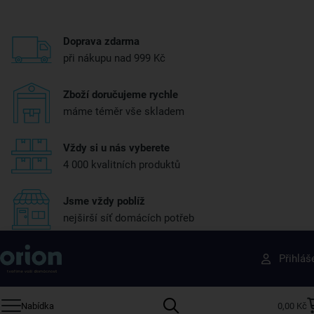
Doprava zdarma
při nákupu nad 999 Kč
Zboží doručujeme rychle
máme téměr vše skladem
Vždy si u nás vyberete
4 000 kvalitních produktů
Jsme vždy poblíž
nejširší síť domácích potřeb
Získejte rady, recepty a tipy na slevy dřív než
Přihláš
ostatní
Přihlaste se k odběru našeho newsletteru.
Nabídka
0,00 Kč