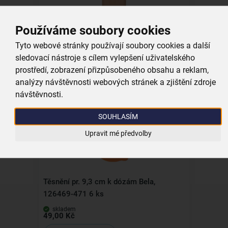
Používáme soubory cookies
Krájecí prkénko 30x19 cm
Tyto webové stránky používají soubory cookies a další
sledovací nástroje s cílem vylepšení uživatelského
prostředí, zobrazení přizpůsobeného obsahu a reklam,
skladem
189,00 Kč
analýzy návštěvnosti webových stránek a zjištění zdroje
návštěvnosti.
Vložit do košíku
SOUHLASÍM
Upravit mé předvolby
Těsnění pr. 9,3 cm k dózám Bela,
126469-471 6 ks
skladem
49,00 Kč