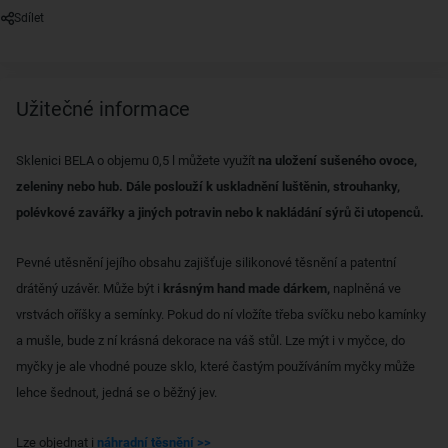
Sdílet
Užitečné informace
Sklenici BELA o objemu 0,5 l můžete využít
na uložení sušeného ovoce,
zeleniny nebo hub. Dále poslouží k uskladnění luštěnin, strouhanky,
polévkové zavářky a jiných potravin nebo k nakládání sýrů či utopenců.
Pevné utěsnění jejího obsahu zajišťuje silikonové těsnění a patentní
drátěný uzávěr. Může být i
krásným hand made dárkem,
naplněná ve
vrstvách oříšky a semínky. Pokud do ní vložíte třeba svíčku nebo kamínky
a mušle, bude z ní krásná dekorace na váš stůl. Lze mýt i v myčce, do
myčky je ale vhodné pouze sklo, které častým používáním myčky může
lehce šednout, jedná se o běžný jev.
Lze objednat i
náhradní těsnění >>