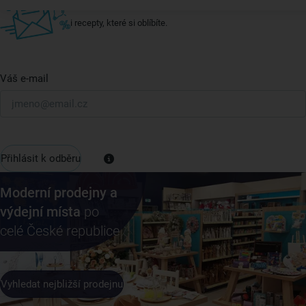
U nás vždy najdete zajímavé akce, slevy, novinky v sortimentu
i recepty, které si oblíbíte.
Váš e-mail
Přihlásit k odběru
Moderní prodejny a
výdejní místa
po
celé České republice
Vyhledat nejbližší prodejnu