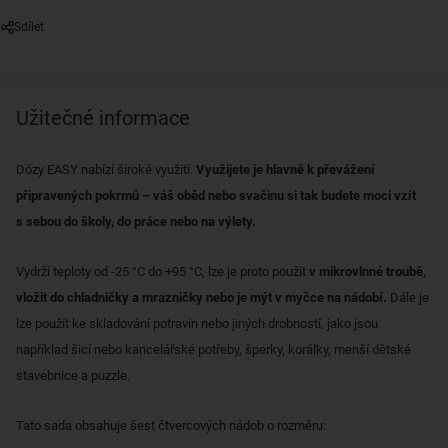
Sdílet
Užitečné informace
Dózy EASY nabízí široké využití.
Využijete je hlavně k převážení
připravených pokrmů – váš oběd nebo svačinu si tak budete moci vzít
s sebou do školy, do práce nebo na výlety.
Vydrží teploty od -25 °C do +95 °C, lze je proto použit
v mikrovlnné troubě,
vložit do chladničky a mrazničky nebo je mýt v myčce na nádobí.
Dále je
lze použít ke skladování potravin nebo jiných drobností, jako jsou
například šicí nebo kancelářské potřeby, šperky, korálky, menší dětské
stavebnice a puzzle.
Tato sada obsahuje šest čtvercových nádob o rozměru: