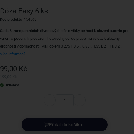
Dóza Easy 6 ks
Kód produktu 154508
Sada 6 transparentních čtvercových dóz s víčky se hodí k uložení surovin pro
vaření a pečení, k převážení hotových jídel do práce, na výlety, k uložený
drobností v domácnosti. Mají objem 0,275 l, 0,5 l, 0,85 l, 1,35 l, 2,1 l a 3,2 l.
Více informací
99,00 Kč
199,00 Kč
skladem
Přidat do košíku