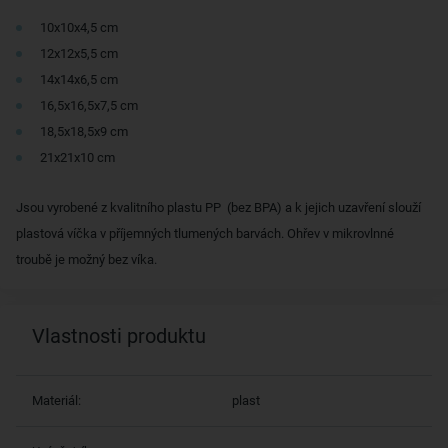
10x10x4,5 cm
12x12x5,5 cm
14x14x6,5 cm
16,5x16,5x7,5 cm
18,5x18,5x9 cm
21x21x10 cm
Jsou vyrobené z kvalitního plastu PP (bez BPA) a k jejich uzavření slouží
plastová víčka v příjemných tlumených barvách. Ohřev v mikrovlnné
troubě je možný bez víka.
Vlastnosti produktu
Materiál:
plast