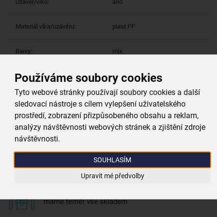
Uzávěr/víko:
ano
Materiál víka/uzávěru:
plast PP
Barvy:
mix
Používáme soubory cookies
Tyto webové stránky používají soubory cookies a další
Více parametrů
(8)
sledovací nástroje s cílem vylepšení uživatelského
prostředí, zobrazení přizpůsobeného obsahu a reklam,
Proč si vybrat právě nás
analýzy návštěvnosti webových stránek a zjištění zdroje
návštěvnosti.
Doprava zdarma
SOUHLASÍM
při nákupu nad 999 Kč
Upravit mé předvolby
Zboží doručujeme rychle
máme téměr vše skladem