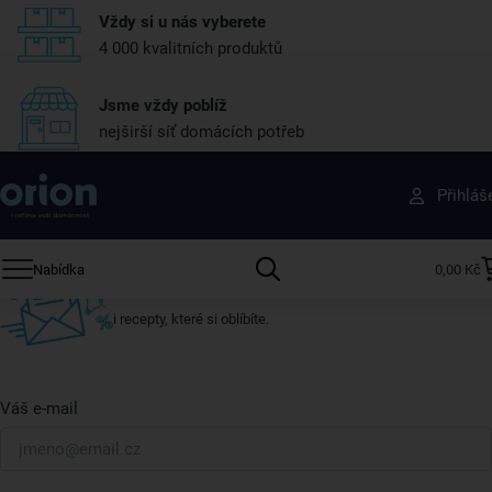
Vždy si u nás vyberete
4 000 kvalitních produktů
Jsme vždy poblíž
nejširší síť domácích potřeb
Získejte rady, recepty a tipy na slevy dřív než
Přihláš
ostatní
Přihlaste se k odběru našeho newsletteru.
Nabídka
0,00 Kč
U nás vždy najdete zajímavé akce, slevy, novinky v sortimentu
i recepty, které si oblíbíte.
Váš e-mail