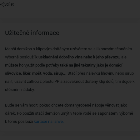
Sdílet
Užitečné informace
Menší demižon s klipovým drátěným uzávěrem se silikonovým těsněním
výborně poslouží
k uskladnění dobrého vína nebo k jeho převozu
, ale
můžete ho využít podle potřeby
také na jiné tekutiny jako je domácí
slivovice, likér, mošt, voda, sirup...
Stačí přes nálevku lihovinu nebo sirup
nalít, uzavřít zátkou z plastu PP a zacvaknout drátěný klip dolů, tím dojde k
utěsnění nádoby.
Bude se vám hodit, pokud chcete doma vyrobené nápoje věnovat jako
dárek. Po použití stačí demižon umýt v teplé vodě se saponátem, výborně
k tomu poslouží
kartáče na láhve.