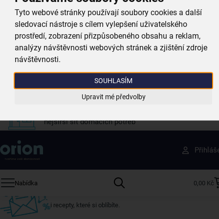
při nákupu nad 999 Kč
Tyto webové stránky používají soubory cookies a další
sledovací nástroje s cílem vylepšení uživatelského
prostředí, zobrazení přizpůsobeného obsahu a reklam,
Zboží doručujeme rychle
analýzy návštěvnosti webových stránek a zjištění zdroje
máme téměr vše skladem
návštěvnosti.
Vždy si u nás vyberete
SOUHLASÍM
4 000 kvalitních produktů
Upravit mé předvolby
Jsme vždy poblíž
nejširší síť domácích potřeb
Získejte rady, recepty a tipy na slevy dřív než
Přihláš
ostatní
Přihlaste se k odběru našeho newsletteru.
Nabídka
0,00 Kč
U nás vždy najdete zajímavé akce, slevy, novinky v sortimentu
i recepty, které si oblíbíte.