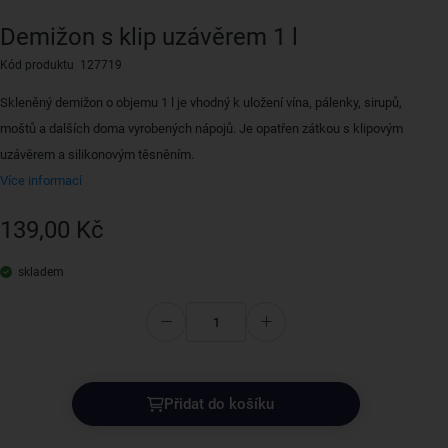
Demižon s klip uzávěrem 1 l
Kód produktu 127719
Skleněný demižon o objemu 1 l je vhodný k uložení vína, pálenky, sirupů,
moštů a dalších doma vyrobených nápojů. Je opatřen zátkou s klipovým
uzávěrem a silikonovým těsněním.
Více informací
139,00 Kč
skladem
Přidat do košíku