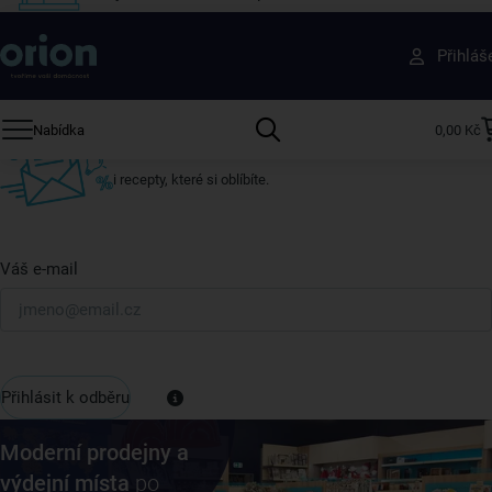
Získejte rady, recepty a tipy na slevy dřív než
Přihláš
ostatní
Přihlaste se k odběru našeho newsletteru.
Nabídka
0,00 Kč
U nás vždy najdete zajímavé akce, slevy, novinky v sortimentu
i recepty, které si oblíbíte.
Váš e-mail
Přihlásit k odběru
Moderní prodejny a
výdejní místa
po