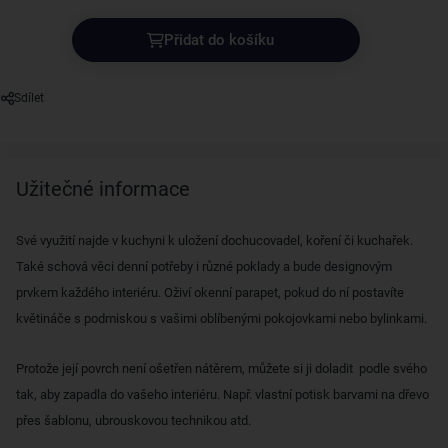
Přidat do košíku
Sdílet
Užitečné informace
Své využití najde v kuchyni k uložení dochucovadel, koření či kuchařek.
Také schová věci denní potřeby i různé poklady a bude designovým
prvkem každého interiéru. Oživí okenní parapet, pokud do ní postavíte
květináče s podmiskou s vašimi oblíbenými pokojovkami nebo bylinkami.
Protože její povrch není ošetřen nátěrem, můžete si ji doladit podle svého
tak, aby zapadla do vašeho interiéru. Např. vlastní potisk barvami na dřevo
přes šablonu, ubrouskovou technikou atd.