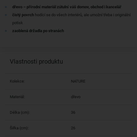
dřevo – přírodní materiál zútulní váš domov, obchod i kancelář
čistý povrch
hodící se do všech interiérů, ale umožní třeba i originální
potisk
zaoblená držadla po stranách
Vlastnosti produktu
Kolekce:
NATURE
Materiál:
dřevo
Délka (cm):
36
Šířka (cm):
26