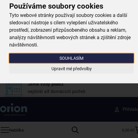
Používáme soubory cookies
Doprava zdarma
Tyto webové stránky používají soubory cookies a další
při nákupu nad 999 Kč
sledovací nástroje s cílem vylepšení uživatelského
prostředí, zobrazení přizpůsobeného obsahu a reklam,
analýzy návštěvnosti webových stránek a zjištění zdroje
Zboží doručujeme rychle
návštěvnosti.
máme téměr vše skladem
SOUHLASÍM
Vždy si u nás vyberete
4 000 kvalitních produktů
Upravit mé předvolby
Jsme vždy poblíž
nejširší síť domácích potřeb
Získejte rady, recepty a tipy na slevy dřív než
Přihláš
ostatní
Přihlaste se k odběru našeho newsletteru.
Nabídka
0,00 Kč
U nás vždy najdete zajímavé akce, slevy, novinky v sortimentu