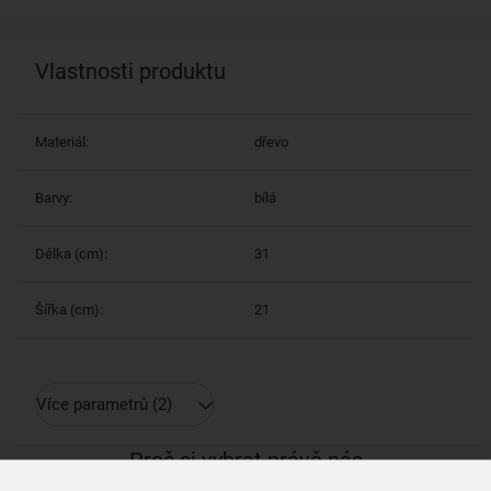
Vlastnosti produktu
Materiál:
dřevo
Barvy:
bílá
Délka (cm):
31
Šířka (cm):
21
Více parametrů
(2)
Proč si vybrat právě nás