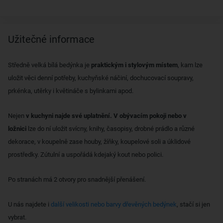
Užitečné informace
Středně velká bílá bedýnka je
praktickým i stylovým místem
, kam lze
uložit věci denní potřeby, kuchyňské náčiní, dochucovací soupravy,
prkénka, utěrky i květináče s bylinkami apod.
Nejen
v kuchyni najde své uplatnění. V obývacím pokoji nebo v
ložnici
lze do ní uložit svícny, knihy, časopisy, drobné prádlo a různé
dekorace, v koupelně zase houby, žíňky, koupelové soli a úklidové
prostředky. Zútulní a uspořádá kdejaký kout nebo polici.
Po stranách má 2 otvory pro snadnější přenášení.
U nás najdete i
další velikosti nebo barvy dřevěných bedýnek
, stačí si jen
vybrat.