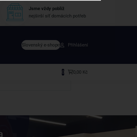
Jsme vždy poblíž
nejširší síť domácích potřeb
vy dřív než ostatní
Slovenský e-shop
Přihlášení
y v sortimentu i recepty, které si oblíbíte.
0
0,00 Kč
a