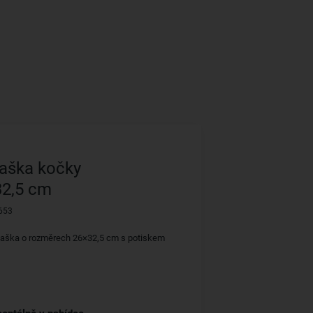
taška kočky
32,5 cm
653
taška o rozměrech 26×32,5 cm s potiskem