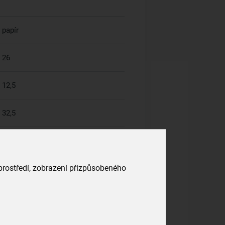
papír
26
12,5
32,5
 prostředí, zobrazení přizpůsobeného