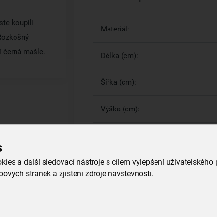
ste koupili
Materiál:
 Rozkošný
í černá mašle.
Délka (cm):
Šířka (cm):
Výška (cm):
s
Více parametrů
(6)
ies a další sledovací nástroje s cílem vylepšení uživatelského
ových stránek a zjištění zdroje návštěvnosti.
Proč si vybrat právě nás