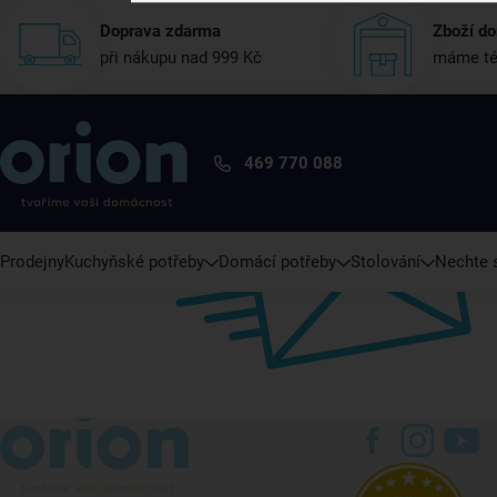
Doprava zdarma
Zboží do
při nákupu nad 999 Kč
máme té
469 770 088
Prodejny
Kuchyňské potřeby
Domácí potřeby
Stolování
Nechte s