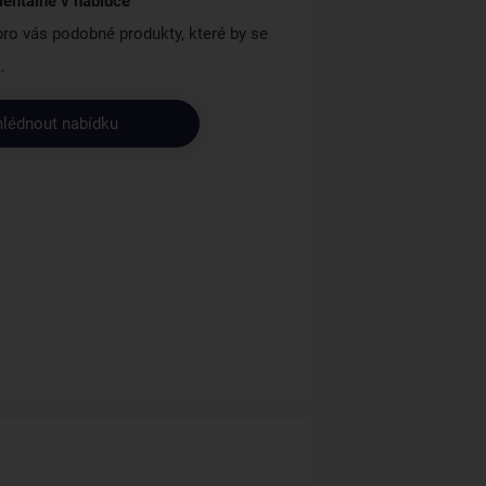
entálně v nabídce
 pro vás podobné produkty, které by se
.
hlédnout nabídku