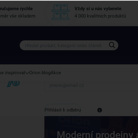
ručujeme rychle
Vždy si u nás vyberete
měr vše skladem
4 000 kvalitních produktů
Získejte rady, recepty a tipy na sle
Přihlaste se k odběru našeho newsletteru.
U nás vždy najdete zajímavé akce, slevy, novink
e inspirovat
Orion blog
Akce
Váš e-mail
Přihlásit k odběru
Moderní prodejny 