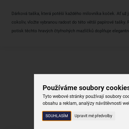
Dárková taška, která potěší každého milovníka koček. Ať už j
cokoliv, vložte vybranou radost do této větší papírové tašky.
potisk těchto hravých čtyřnohých mazlíčků doplňuje elegantn
Používáme soubory cookie
Tyto webové stránky používají soubory cook
obsahu a reklam, analýzy návštěvnosti web
SOUHLASÍM
Upravit mé předvolby