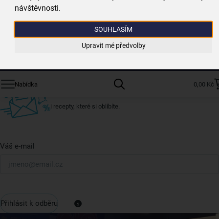
návštěvnosti.
Jsme vždy poblíž
nejširší síť domácích potřeb
SOUHLASÍM
Získejte rady, recepty a tipy na slevy dřív než
Upravit mé předvolby
Přihláš
ostatní
Přihlaste se k odběru našeho newsletteru.
Nabídka
0,00 Kč
U nás vždy najdete zajímavé akce, slevy, novinky v sortimentu
i recepty, které si oblíbíte.
Váš e-mail
Přihlásit k odběru