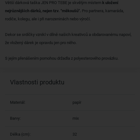
Větší dárková taška JEN PRO TEBE je skvělým místem
k uložení
nejrůznějších dárků, nejen tzv. "měkoušů".
Pro partnera, kamaráda,
rodiče, kolegu, ale i při narozeninách nebo výročí.
Dekor se srdíčky vznikl v dílně našich kreativců a obdarovanému napoví,
že vložený dárek je opravdu jen pro něho.
S jejím přenášením pomohou držadla z polyesterového provázku.
Vlastnosti produktu
Materiál:
papír
Barvy:
mix
Délka (cm):
32