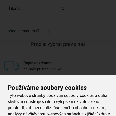
Šířka (cm):
12
Více parametrů
(7)
Proč si vybrat právě nás
Doprava zdarma
při nákupu nad 999 Kč
Zboží doručujeme rychle
Používáme soubory cookies
máme téměr vše skladem
Tyto webové stránky používají soubory cookies a další
sledovací nástroje s cílem vylepšení uživatelského
Vždy si u nás vyberete
prostředí, zobrazení přizpůsobeného obsahu a reklam,
4 000 kvalitních produktů
analýzy návštěvnosti webových stránek a zjištění zdroje