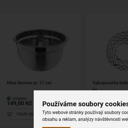
Mísa German pr. 17 cm
Vykrajovačka kole
ks
skladem
skladem
149,00 Kč
119,00 Kč
Používáme soubory cookie
Tyto webové stránky používají soubory cook
Vložit do košíku
Vložit do koš
obsahu a reklam, analýzy návštěvnosti web