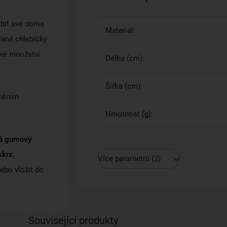
obit své doma
Materiál:
lané chlebíčky
ké množství
Délka (cm):
Šířka (cm):
lněním
Hmotnost (g):
 má gumový
skrz.
Více parametrů
(2)
ebo vložit do
Související produkty