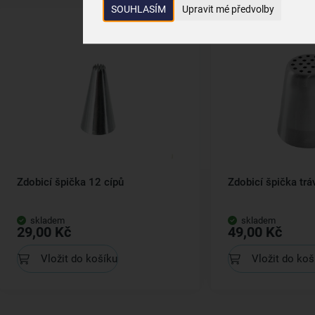
SOUHLASÍM
Upravit mé předvolby
Zdobicí špička 12 cípů
Zdobicí špička trá
skladem
skladem
29,00 Kč
49,00 Kč
Vložit do košíku
Vložit do koš