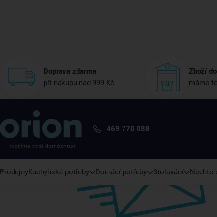
Doprava zdarma
Zboží do
při nákupu nad 999 Kč
máme té
469 770 088
Prodejny
Kuchyňské potřeby
Domácí potřeby
Stolování
Nechte s