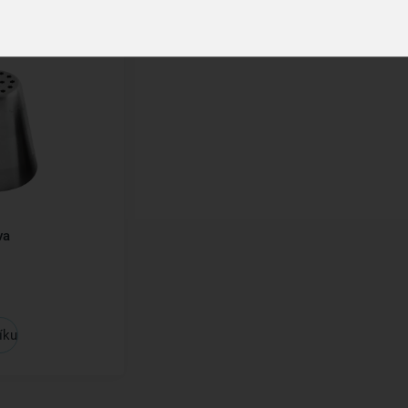
va
íku