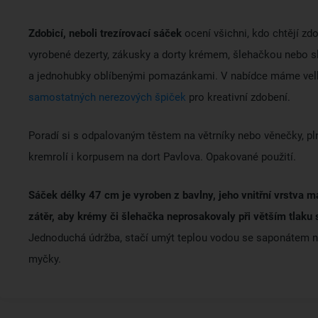
Zdobicí, neboli trezírovací sáček
ocení všichni, kdo chtějí zd
vyrobené dezerty, zákusky a dorty krémem, šlehačkou nebo s
a jednohubky oblíbenými pomazánkami. V nabídce máme vel
samostatných nerezových špiček
pro kreativní zdobení.
Poradí si s odpalovaným těstem na větrníky nebo věnečky, p
kremrolí i korpusem na dort Pavlova. Opakované použití.
Sáček délky 47 cm je vyroben z bavlny, jeho vnitřní vrstva
zátěr, aby krémy či šlehačka neprosakovaly při větším tlaku 
Jednoduchá údržba, stačí umýt teplou vodou se saponátem n
myčky.