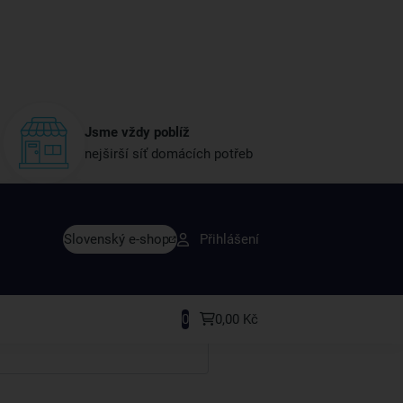
Jsme vždy poblíž
nejširší síť domácích potřeb
vy dřív než ostatní
Slovenský e-shop
Přihlášení
y v sortimentu i recepty, které si oblíbíte.
0
0,00 Kč