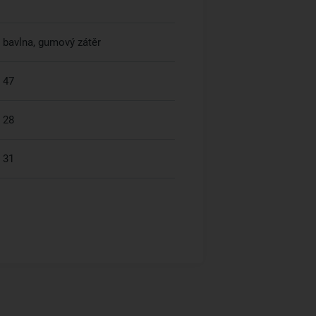
bavlna, gumový zátěr
47
28
31