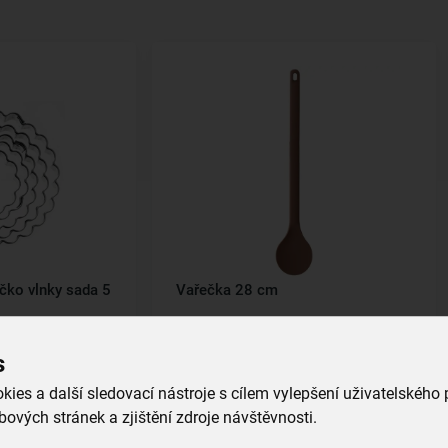
čko vlnky sada 5
Vařečka 28 cm
skladem
149,00 Kč
s
ies a další sledovací nástroje s cílem vylepšení uživatelského
íku
Vložit do košíku
ových stránek a zjištění zdroje návštěvnosti.