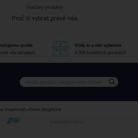
Všechny produkty
Proč si vybrat právě nás
ručujeme rychle
Vždy si u nás vyberete
měr vše skladem
4 000 kvalitních produktů
Získejte rady, recepty a tipy na sle
Přihlaste se k odběru našeho newsletteru.
U nás vždy najdete zajímavé akce, slevy, novink
e inspirovat
Orion blog
Akce
Váš e-mail