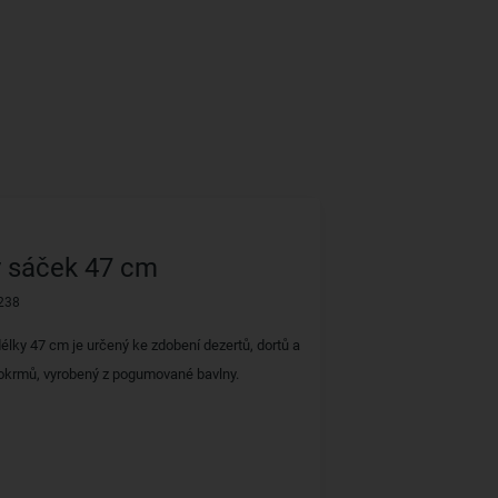
ý sáček 47 cm
238
lky 47 cm je určený ke zdobení dezertů, dortů a
pokrmů, vyrobený z pogumované bavlny.