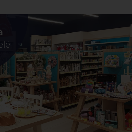
a
elé