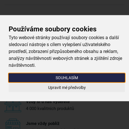
Více parametrů
(9)
Používáme soubory cookies
Proč si vybrat právě nás
Tyto webové stránky používají soubory cookies a další
sledovací nástroje s cílem vylepšení uživatelského
prostředí, zobrazení přizpůsobeného obsahu a reklam,
Doprava zdarma
analýzy návštěvnosti webových stránek a zjištění zdroje
při nákupu nad 999 Kč
návštěvnosti.
SOUHLASÍM
Zboží doručujeme rychle
máme téměr vše skladem
Upravit mé předvolby
Vždy si u nás vyberete
4 000 kvalitních produktů
Jsme vždy poblíž