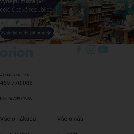
výdejní místa
po
celé České republice
Vyhledat nejbližší prodejnu
Zákaznická linka:
469 770 088
Po - Pá 7:00 - 16:00
Vše o nákupu
Vše o nás