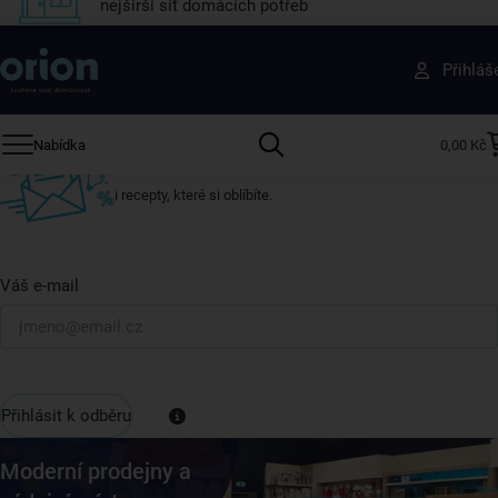
nejširší síť domácích potřeb
Získejte rady, recepty a tipy na slevy dřív než
Přihláš
ostatní
Přihlaste se k odběru našeho newsletteru.
Nabídka
0,00 Kč
U nás vždy najdete zajímavé akce, slevy, novinky v sortimentu
i recepty, které si oblíbíte.
Váš e-mail
Přihlásit k odběru
Moderní prodejny a