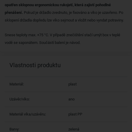
opatřen sklopnou ergonomickou rukojetí, která zajistí pohodlné
přenášení.
Pokud je držadlo zvednuto, je fixováno a víko je uzavřeno. Po
sklopení držadla dopředu lze víko sejmout a vložit nebo vyndat potraviny.
Snese teploty max. +75 °C. V případě znečištění stačí umýt box v teplé
vodě se saponátem. Součástí balení je návod.
Vlastnosti produktu
Materiál:
plast
Uzávěr/víko:
ano
Materiál víka/uzávěru:
plast PP
Barvy:
zelená