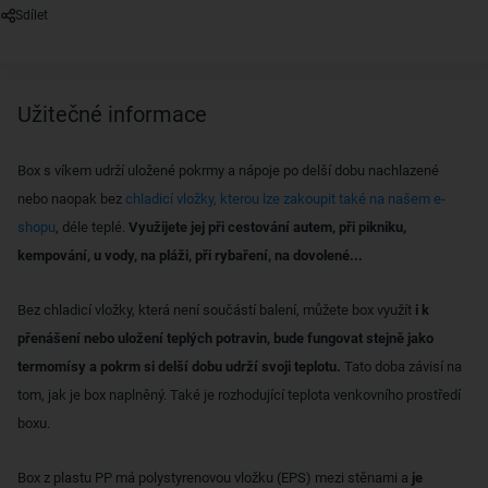
Sdílet
Užitečné informace
Box s víkem udrží uložené pokrmy a nápoje po delší dobu nachlazené
nebo naopak bez
chladicí vložky, kterou lze zakoupit také na našem e-
shopu
, déle teplé.
Využijete jej při cestování autem, při pikniku,
kempování, u vody, na pláži, při rybaření, na dovolené...
Bez chladicí vložky, která není součástí balení, můžete box využít
i k
přenášení nebo uložení teplých potravin, bude fungovat stejně jako
termomísy a pokrm si delší dobu udrží svoji teplotu.
Tato doba závisí na
tom, jak je box naplněný. Také je rozhodující teplota venkovního prostředí
boxu.
Box z plastu PP má polystyrenovou vložku (EPS) mezi stěnami a
je