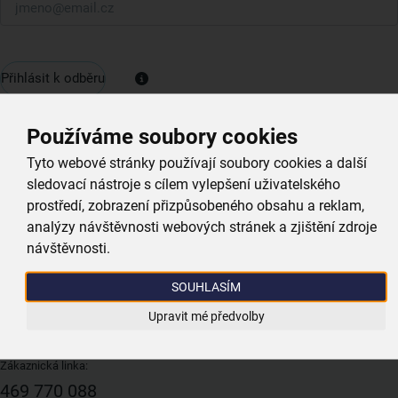
Přihlásit k odběru
Moderní prodejny a
Používáme soubory cookies
výdejní místa
po
Tyto webové stránky používají soubory cookies a další
celé České republice
sledovací nástroje s cílem vylepšení uživatelského
prostředí, zobrazení přizpůsobeného obsahu a reklam,
analýzy návštěvnosti webových stránek a zjištění zdroje
Vyhledat nejbližší prodejnu
návštěvnosti.
SOUHLASÍM
Upravit mé předvolby
Zákaznická linka:
469 770 088