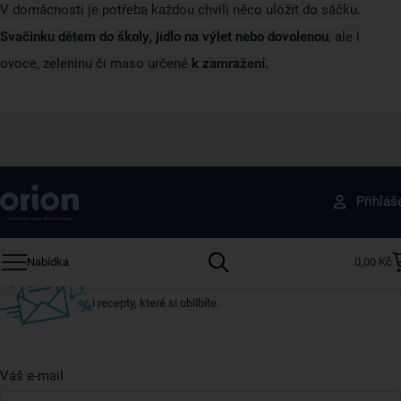
V domácnosti je potřeba každou chvíli něco uložit do sáčku.
Svačinku dětem do školy, jídlo na výlet nebo dovolenou
, ale i
ovoce, zeleninu či maso určené
k zamražení.
Získejte rady, recepty a tipy na slevy dřív než
Přihláš
ostatní
Přihlaste se k odběru našeho newsletteru.
Nabídka
0,00 Kč
U nás vždy najdete zajímavé akce, slevy, novinky v sortimentu
i recepty, které si oblíbíte.
Váš e-mail