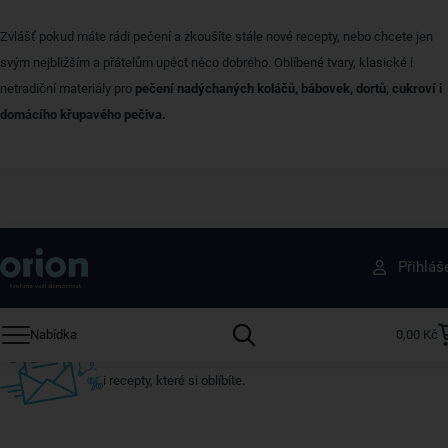
Zvlášť pokud máte rádi pečení a zkoušíte stále nové recepty, nebo chcete jen
svým nejbližším a přátelům upéct něco dobrého. Oblíbené tvary, klasické i
netradiční materiály pro
pečení nadýchaných koláčů, bábovek, dortů, cukroví i
domácího křupavého pečiva.
Získejte rady, recepty a tipy na slevy dřív než
Přihláš
ostatní
Přihlaste se k odběru našeho newsletteru.
Nabídka
0,00 Kč
U nás vždy najdete zajímavé akce, slevy, novinky v sortimentu
i recepty, které si oblíbíte.