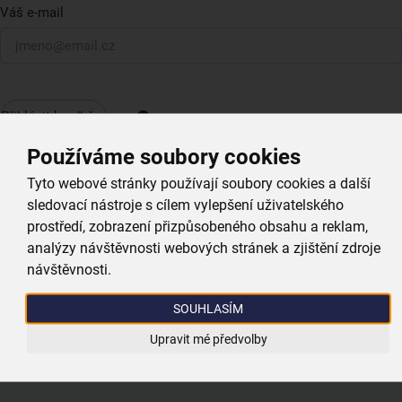
Váš e-mail
Přihlásit k odběru
Používáme soubory cookies
Moderní prodejny a
Tyto webové stránky používají soubory cookies a další
výdejní místa
po
sledovací nástroje s cílem vylepšení uživatelského
celé České republice
prostředí, zobrazení přizpůsobeného obsahu a reklam,
analýzy návštěvnosti webových stránek a zjištění zdroje
návštěvnosti.
Vyhledat nejbližší prodejnu
SOUHLASÍM
Upravit mé předvolby