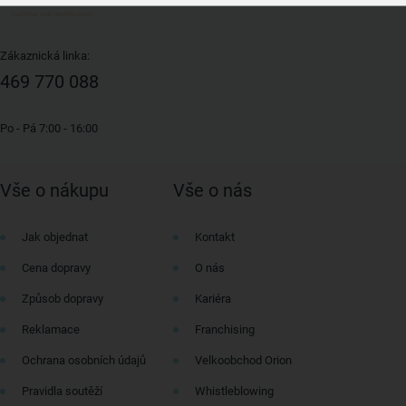
Zákaznická linka:
469 770 088
Po - Pá 7:00 - 16:00
Vše o nákupu
Vše o nás
Jak objednat
Kontakt
Cena dopravy
O nás
Způsob dopravy
Kariéra
Reklamace
Franchising
Ochrana osobních údajů
Velkoobchod Orion
Pravidla soutěží
Whistleblowing