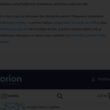
dokážou vytvořit příjemně strašidelnou atmosféru nejen pro děti.
A co by to bylo za Halloween bez domácího pečení? Připravte si strašidelné
halloween recepty
– s pomocí našich
vykrajovátek
,
formiček na muffiny
nebo
košíčků na cupcaky
vám to půjde raz dva. A jestli si kladete otázku, kdy je
Halloween nebo proč se vlastně slaví, mrkněte i na
náš krátký přehled o této
tradici
.
Získejte rady, recepty a tipy na slevy dřív než
Přihláš
ostatní
Přihlaste se k odběru našeho newsletteru.
Nabídka
0,00 Kč
U nás vždy najdete zajímavé akce, slevy, novinky v sortimentu
i recepty, které si oblíbíte.