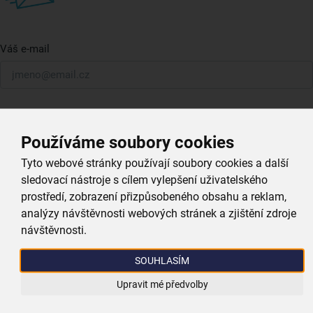
Váš e-mail
Přihlásit k odběru
Používáme soubory cookies
Tyto webové stránky používají soubory cookies a další
Moderní prodejny a
sledovací nástroje s cílem vylepšení uživatelského
výdejní místa
po
prostředí, zobrazení přizpůsobeného obsahu a reklam,
celé České republice
analýzy návštěvnosti webových stránek a zjištění zdroje
návštěvnosti.
Vyhledat nejbližší prodejnu
SOUHLASÍM
Upravit mé předvolby