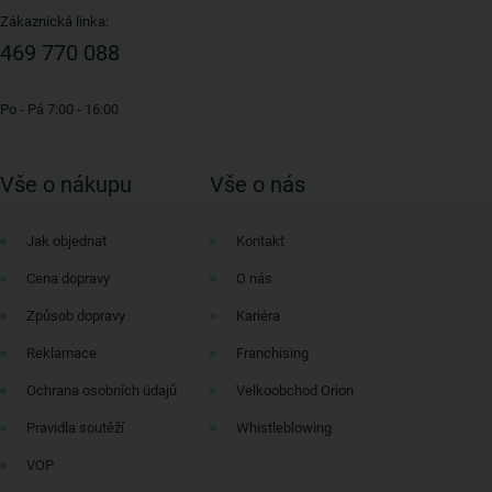
Zákaznická linka:
469 770 088
Po - Pá 7:00 - 16:00
Vše o nákupu
Vše o nás
Jak objednat
Kontakt
Cena dopravy
O nás
Způsob dopravy
Kariéra
Reklamace
Franchising
Ochrana osobních údajů
Velkoobchod Orion
Pravidla soutěží
Whistleblowing
VOP