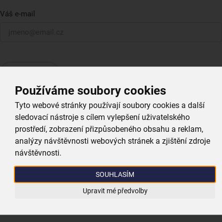
Váš e-mail
Přihlásit k odběru
Používáme soubory cookies
Moderní prodejny a
Tyto webové stránky používají soubory cookies a další
výdejní místa
po
sledovací nástroje s cílem vylepšení uživatelského
celé České republice
prostředí, zobrazení přizpůsobeného obsahu a reklam,
analýzy návštěvnosti webových stránek a zjištění zdroje
návštěvnosti.
Vyhledat nejbližší prodejnu
SOUHLASÍM
Upravit mé předvolby