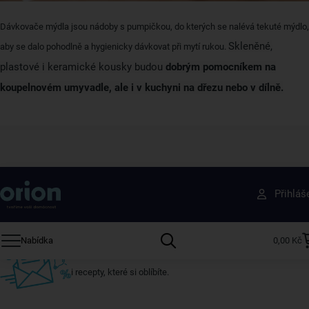
Dávkovače mýdla jsou nádoby s pumpičkou, do kterých se nalévá tekuté mýdlo,
Skleněné,
aby se dalo pohodlně a hygienicky dávkovat při mytí rukou.
plastové i keramické kousky budou
dobrým pomocníkem na
koupelnovém umyvadle, ale i v kuchyni na dřezu nebo v dílně.
Získejte rady, recepty a tipy na slevy dřív než
Přihláš
ostatní
Přihlaste se k odběru našeho newsletteru.
Nabídka
0,00 Kč
U nás vždy najdete zajímavé akce, slevy, novinky v sortimentu
i recepty, které si oblíbíte.